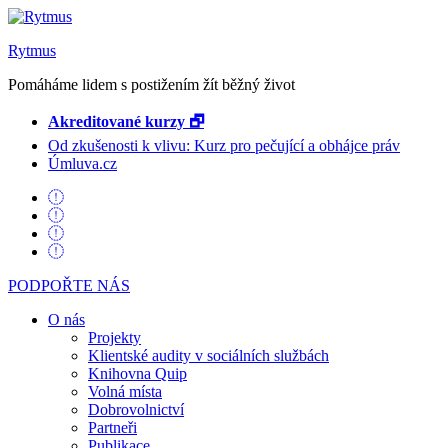
Rytmus
Pomáháme lidem s postižením žít běžný život
Akreditované kurzy 🗗
Od zkušenosti k vlivu: Kurz pro pečující a obhájce práv
Úmluva.cz
PODPOŘTE NÁS
O nás
Projekty
Klientské audity v sociálních službách
Knihovna Quip
Volná místa
Dobrovolnictví
Partneři
Publikace