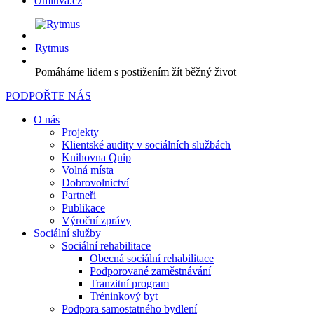
Úmluva.cz
Rytmus
Pomáháme lidem s postižením žít běžný život
PODPOŘTE NÁS
O nás
Projekty
Klientské audity v sociálních službách
Knihovna Quip
Volná místa
Dobrovolnictví
Partneři
Publikace
Výroční zprávy
Sociální služby
Sociální rehabilitace
Obecná sociální rehabilitace
Podporované zaměstnávání
Tranzitní program
Tréninkový byt
Podpora samostatného bydlení