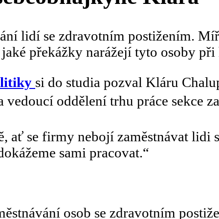
ání lidí se zdravotním postižením. Mí
ké překážky narážejí tyto osoby při 
litiky
si do studia pozval Kláru Chalu
, a vedoucí oddělení trhu práce sekce 
, ať se firmy nebojí zaměstnávat lidi s
dokážeme sami pracovat.“
městnávání osob se zdravotním postiže