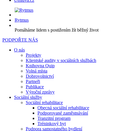
Úmluva.cz
Rytmus
Pomáháme lidem s postižením žít běžný život
PODPOŘTE NÁS
O nás
Projekty
Klientské audity v sociálních službách
Knihovna Quip
Volná místa
Dobrovolnictví
Partneři
Publikace
Výroční zprávy
Sociální služby
Sociální rehabilitace
Obecná sociální rehabilitace
Podporované zaměstnávání
Tranzitní program
Tréninkový byt
Podpora samostatného bydlení