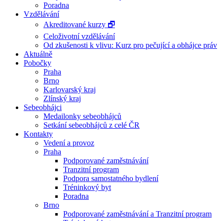
Poradna
Vzdělávání
Akreditované kurzy 🗗
Celoživotní vzdělávání
Od zkušenosti k vlivu: Kurz pro pečující a obhájce práv
Aktuálně
Pobočky
Praha
Brno
Karlovarský kraj
Zlínský kraj
Sebeobhájci
Medailonky sebeobhájců
Setkání sebeobhájců z celé ČR
Kontakty
Vedení a provoz
Praha
Podporované zaměstnávání
Tranzitní program
Podpora samostatného bydlení
Tréninkový byt
Poradna
Brno
Podporované zaměstnávání a Tranzitní program