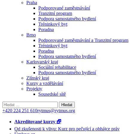
Praha
Podporované zaměstnávání
Tranzitní program
Podpora samostatného bydlení
Tréninkový byt
Poradna
Brno
Podporované zaměstnávání a Tranzitní program
Tréninkový byt
Poradna
Podpora samostatného bydlení
Karlovarský kraj
Sociální rehabilitace
Podpora samostatného bydlení
Zlínský kraj
Kurzy a vzdělávání
Projekty
Sousedské sítě
Vyhledávání
+420 224 251 610
rytmus@rytmus.org
Akreditované kurzy 🗗
Od zkušenosti k vlivu: Kurz pro pečující a obhájce práv