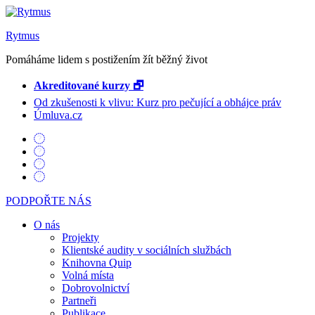
Rytmus
Pomáháme lidem s postižením žít běžný život
Akreditované kurzy 🗗
Od zkušenosti k vlivu: Kurz pro pečující a obhájce práv
Úmluva.cz
PODPOŘTE NÁS
O nás
Projekty
Klientské audity v sociálních službách
Knihovna Quip
Volná místa
Dobrovolnictví
Partneři
Publikace