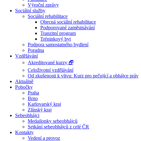
Výroční zprávy
Sociální služby
Sociální rehabilitace
Obecná sociální rehabilitace
Podporované zaměstnávání
Tranzitní program
Tréninkový byt
Podpora samostatného bydlení
Poradna
Vzdělávání
Akreditované kurzy 🗗
Celoživotní vzdělávání
Od zkušenosti k vlivu: Kurz pro pečující a obhájce práv
Aktuálně
Pobočky
Praha
Brno
Karlovarský kraj
Zlínský kraj
Sebeobhájci
Medailonky sebeobhájců
Setkání sebeobhájců z celé ČR
Kontakty
Vedení a provoz