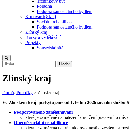
Tréninkový byt
Poradna
Podpora samostatného bydlení
Karlovarský kraj
Sociální rehabilitace
Podpora samostatného bydlení
Zlínský kraj
Kurzy a vzdělávání
Projekty
Sousedské sítě
Vyhledávání
Zlínský kraj
Domů
>
Pobočky
>
Zlínský kraj
Ve Zlínském kraji poskytujeme od 1. ledna 2026 sociální službu S
Podporovaného zaměstnávání
které je zaměřené na nalezení a udržení pracovního mís
Obecné sociální rehabilitace
která je zaměřená na trénink dovedností a zvýšení samost