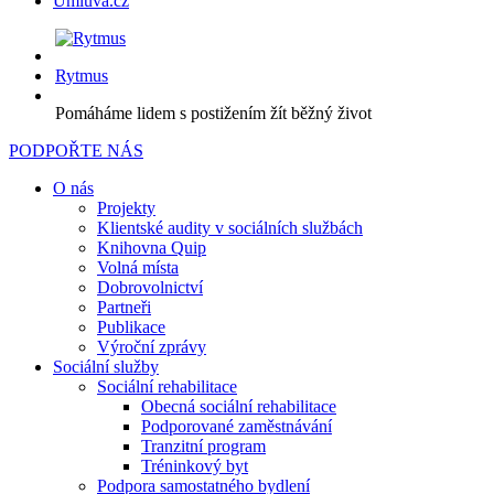
Úmluva.cz
Rytmus
Pomáháme lidem s postižením žít běžný život
PODPOŘTE NÁS
O nás
Projekty
Klientské audity v sociálních službách
Knihovna Quip
Volná místa
Dobrovolnictví
Partneři
Publikace
Výroční zprávy
Sociální služby
Sociální rehabilitace
Obecná sociální rehabilitace
Podporované zaměstnávání
Tranzitní program
Tréninkový byt
Podpora samostatného bydlení