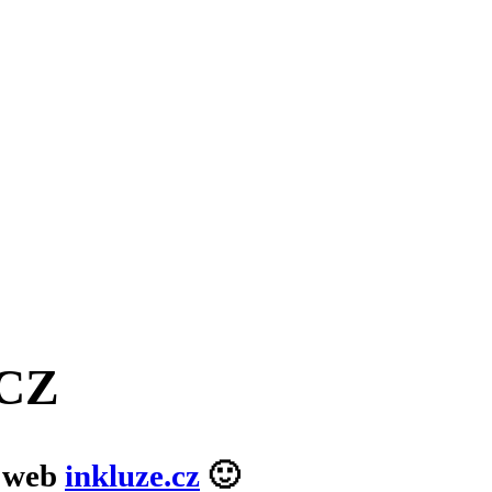
.CZ
ý web
inkluze.cz
🙂