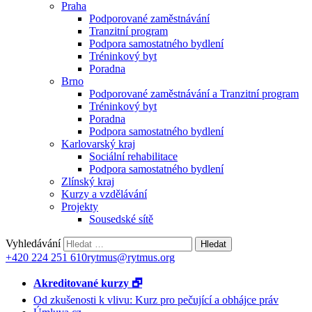
Praha
Podporované zaměstnávání
Tranzitní program
Podpora samostatného bydlení
Tréninkový byt
Poradna
Brno
Podporované zaměstnávání a Tranzitní program
Tréninkový byt
Poradna
Podpora samostatného bydlení
Karlovarský kraj
Sociální rehabilitace
Podpora samostatného bydlení
Zlínský kraj
Kurzy a vzdělávání
Projekty
Sousedské sítě
Vyhledávání
+420 224 251 610
rytmus@rytmus.org
Akreditované kurzy 🗗
Od zkušenosti k vlivu: Kurz pro pečující a obhájce práv