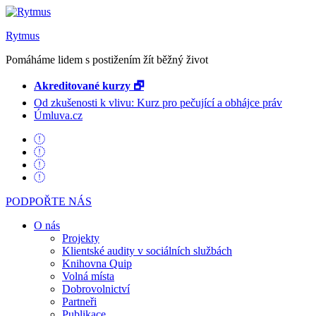
Rytmus
Pomáháme lidem s postižením žít běžný život
Akreditované kurzy 🗗
Od zkušenosti k vlivu: Kurz pro pečující a obhájce práv
Úmluva.cz
PODPOŘTE NÁS
O nás
Projekty
Klientské audity v sociálních službách
Knihovna Quip
Volná místa
Dobrovolnictví
Partneři
Publikace