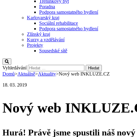
Tréninkový byt
Poradna
Podpora samostatného bydlení
Karlovarský kraj
Sociální rehabilitace
Podpora samostatného bydlení
Zlínský kraj
Kurzy a vzdělávání
Projekty
Sousedské sítě
Vyhledávání
Domů
>
Aktuálně
>
Aktuality
>
Nový web INKLUZE.CZ
18. 03. 2019
Nový web INKLUZE
Hurá! Právě jsme spustili náš nov