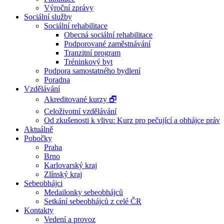
Výroční zprávy
Sociální služby
Sociální rehabilitace
Obecná sociální rehabilitace
Podporované zaměstnávání
Tranzitní program
Tréninkový byt
Podpora samostatného bydlení
Poradna
Vzdělávání
Akreditované kurzy 🗗
Celoživotní vzdělávání
Od zkušenosti k vlivu: Kurz pro pečující a obhájce práv
Aktuálně
Pobočky
Praha
Brno
Karlovarský kraj
Zlínský kraj
Sebeobhájci
Medailonky sebeobhájců
Setkání sebeobhájců z celé ČR
Kontakty
Vedení a provoz