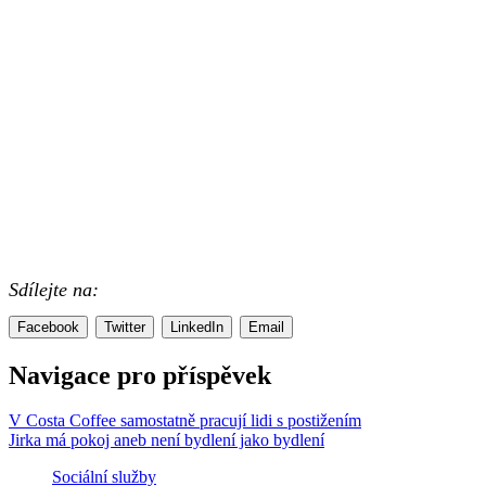
Sdílejte na:
Facebook
Twitter
LinkedIn
Email
Navigace pro příspěvek
V Costa Coffee samostatně pracují lidi s postižením
Jirka má pokoj aneb není bydlení jako bydlení
Sociální služby