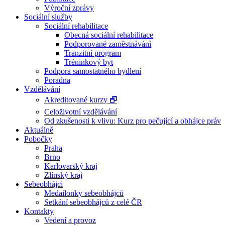
Výroční zprávy
Sociální služby
Sociální rehabilitace
Obecná sociální rehabilitace
Podporované zaměstnávání
Tranzitní program
Tréninkový byt
Podpora samostatného bydlení
Poradna
Vzdělávání
Akreditované kurzy 🗗
Celoživotní vzdělávání
Od zkušenosti k vlivu: Kurz pro pečující a obhájce práv
Aktuálně
Pobočky
Praha
Brno
Karlovarský kraj
Zlínský kraj
Sebeobhájci
Medailonky sebeobhájců
Setkání sebeobhájců z celé ČR
Kontakty
Vedení a provoz