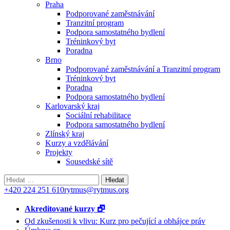
Praha
Podporované zaměstnávání
Tranzitní program
Podpora samostatného bydlení
Tréninkový byt
Poradna
Brno
Podporované zaměstnávání a Tranzitní program
Tréninkový byt
Poradna
Podpora samostatného bydlení
Karlovarský kraj
Sociální rehabilitace
Podpora samostatného bydlení
Zlínský kraj
Kurzy a vzdělávání
Projekty
Sousedské sítě
Vyhledávání
+420 224 251 610
rytmus@rytmus.org
Akreditované kurzy 🗗
Od zkušenosti k vlivu: Kurz pro pečující a obhájce práv