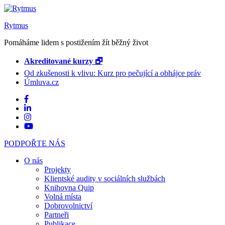
Rytmus
Pomáháme lidem s postižením žít běžný život
Akreditované kurzy 🗗
Od zkušenosti k vlivu: Kurz pro pečující a obhájce práv
Úmluva.cz
PODPOŘTE NÁS
O nás
Projekty
Klientské audity v sociálních službách
Knihovna Quip
Volná místa
Dobrovolnictví
Partneři
Publikace