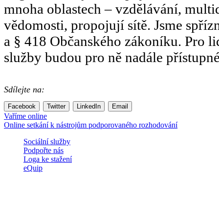
mnoha oblastech – vzdělávání, multidi
vědomosti, propojují sítě. Jsme spří
a § 418 Občanského zákoníku. Pro lid
služby budou pro ně nadále přístupné 
Sdílejte na:
Facebook
Twitter
LinkedIn
Email
Navigace
Vaříme online
Online setkání k nástrojům podporovaného rozhodování
pro
Sociální služby
příspěvek
Podpořte nás
Loga ke stažení
eQuip