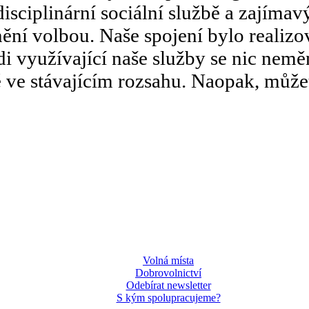
sciplinární sociální službě a zajímavýc
znění volbou. Naše spojení bylo reali
i využívající naše služby se nic nemě
ve stávajícím rozsahu. Naopak, můžete 
Volná místa
Dobrovolnictví
Odebírat newsletter
S kým spolupracujeme?