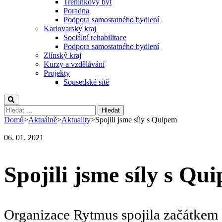
Tréninkový byt
Poradna
Podpora samostatného bydlení
Karlovarský kraj
Sociální rehabilitace
Podpora samostatného bydlení
Zlínský kraj
Kurzy a vzdělávání
Projekty
Sousedské sítě
Vyhledávání
Domů
>
Aktuálně
>
Aktuality
>
Spojili jsme síly s Quipem
06. 01. 2021
Spojili jsme síly s Qu
Organizace Rytmus spojila začátkem r