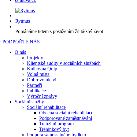
Úmluva.cz
Rytmus
Pomáháme lidem s postižením žít běžný život
PODPOŘTE NÁS
O nás
Projekty
Klientské audity v sociálních službách
Knihovna Quip
Volná místa
Dobrovolnictví
Partneři
Publikace
Výroční zprávy
Sociální služby
Sociální rehabilitace
Obecná sociální rehabilitace
Podporované zaměstnávání
Tranzitní program
Tréninkový byt
Podpora samostatného bydlení