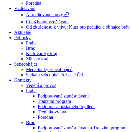
Poradna
Vzdělávání
Akreditované kurzy 🗗
Celoživotní vzdělávání
Od zkušenosti k vlivu: Kurz pro pečující a obhájce práv
Aktuálně
Pobočky
Praha
Brno
Karlovarský kraj
Zlínský kraj
Sebeobhájci
Medailonky sebeobhájců
Setkání sebeobhájců z celé ČR
Kontakty
Vedení a provoz
Praha
Podporované zaměstnávání
Tranzitní program
Podpora samostatného bydlení
Tréninkový byt
Poradna
Brno
Podporované zaměstnávání a Tranzitní program