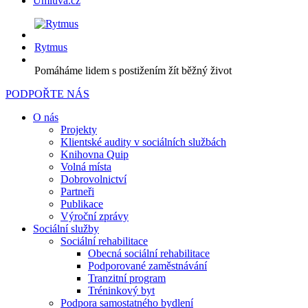
Úmluva.cz
Rytmus
Pomáháme lidem s postižením žít běžný život
PODPOŘTE NÁS
O nás
Projekty
Klientské audity v sociálních službách
Knihovna Quip
Volná místa
Dobrovolnictví
Partneři
Publikace
Výroční zprávy
Sociální služby
Sociální rehabilitace
Obecná sociální rehabilitace
Podporované zaměstnávání
Tranzitní program
Tréninkový byt
Podpora samostatného bydlení