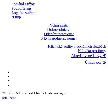
Sociální služby
Podpořte nás
Loga ke stažení
eQuip
Volná místa
Dobrovolnictví
Odebírat newsletter
S kým spolupracujeme?
Klientské audity v sociálních službách
Nabídka pro firmy
Akreditované kurzy 🗗
Úmluva.cz 🗗
© 2026 Rytmus - od klienta k občanovi, z.ú.
Rara Theme