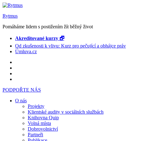
Rytmus
Pomáháme lidem s postižením žít běžný život
Akreditované kurzy 🗗
Od zkušenosti k vlivu: Kurz pro pečující a obhájce práv
Úmluva.cz
PODPOŘTE NÁS
O nás
Projekty
Klientské audity v sociálních službách
Knihovna Quip
Volná místa
Dobrovolnictví
Partneři
Publikace