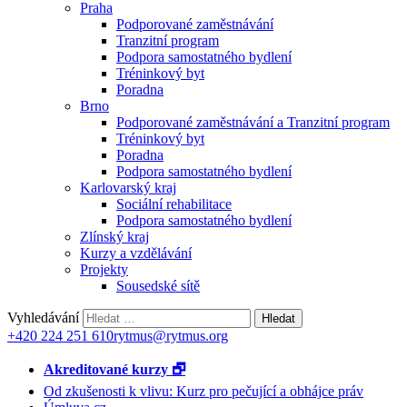
Praha
Podporované zaměstnávání
Tranzitní program
Podpora samostatného bydlení
Tréninkový byt
Poradna
Brno
Podporované zaměstnávání a Tranzitní program
Tréninkový byt
Poradna
Podpora samostatného bydlení
Karlovarský kraj
Sociální rehabilitace
Podpora samostatného bydlení
Zlínský kraj
Kurzy a vzdělávání
Projekty
Sousedské sítě
Vyhledávání
+420 224 251 610
rytmus@rytmus.org
Akreditované kurzy 🗗
Od zkušenosti k vlivu: Kurz pro pečující a obhájce práv