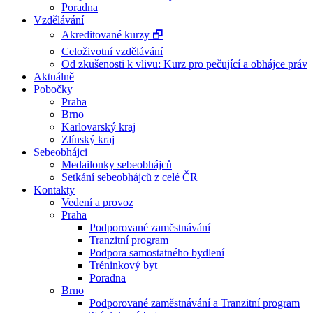
Poradna
Vzdělávání
Akreditované kurzy 🗗
Celoživotní vzdělávání
Od zkušenosti k vlivu: Kurz pro pečující a obhájce práv
Aktuálně
Pobočky
Praha
Brno
Karlovarský kraj
Zlínský kraj
Sebeobhájci
Medailonky sebeobhájců
Setkání sebeobhájců z celé ČR
Kontakty
Vedení a provoz
Praha
Podporované zaměstnávání
Tranzitní program
Podpora samostatného bydlení
Tréninkový byt
Poradna
Brno
Podporované zaměstnávání a Tranzitní program