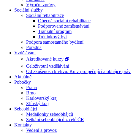
Výroční zprávy
Sociální služby
Sociální rehabilitace
Obecná sociální rehabilitace
Podporované zaměstnávání
Tranzitní program
Tréninkový byt
Podpora samostatného bydlení
Poradna
Vzdělávání
Akreditované kurzy 🗗
Celoživotní vzdělávání
Od zkušenosti k vlivu: Kurz pro pečující a obhájce práv
Aktuálně
Pobočky
Praha
Brno
Karlovarský kraj
Zlínský kraj
Sebeobhájci
Medailonky sebeobhájců
Setkání sebeobhájců z celé ČR
Kontakty
Vedení a provoz