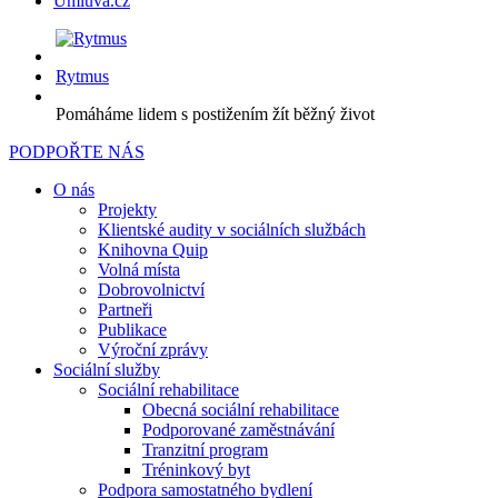
Úmluva.cz
Rytmus
Pomáháme lidem s postižením žít běžný život
PODPOŘTE NÁS
O nás
Projekty
Klientské audity v sociálních službách
Knihovna Quip
Volná místa
Dobrovolnictví
Partneři
Publikace
Výroční zprávy
Sociální služby
Sociální rehabilitace
Obecná sociální rehabilitace
Podporované zaměstnávání
Tranzitní program
Tréninkový byt
Podpora samostatného bydlení