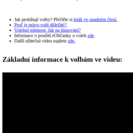
Jak probíhají volby? Přečtěte si
leták ve snadném čtení.
Proč je právo volit důležité?
Volební místnost: Jak na hlasování?
Informace o použití eObčanky u voleb
zde
.
Další užitečná videa najdete
zde.
Základní informace k volbám ve videu: