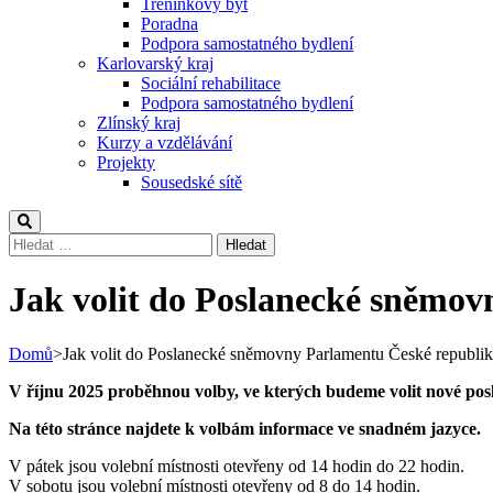
Tréninkový byt
Poradna
Podpora samostatného bydlení
Karlovarský kraj
Sociální rehabilitace
Podpora samostatného bydlení
Zlínský kraj
Kurzy a vzdělávání
Projekty
Sousedské sítě
Vyhledávání
Jak volit do Poslanecké sněmov
Domů
>
Jak volit do Poslanecké sněmovny Parlamentu České republiky
V říjnu 2025 proběhnou volby, ve kterých budeme volit nové posl
Na této stránce najdete k volbám informace ve snadném jazyce.
V pátek jsou volební místnosti otevřeny od 14 hodin do 22 hodin.
V sobotu jsou volební místnosti otevřeny od 8 do 14 hodin.