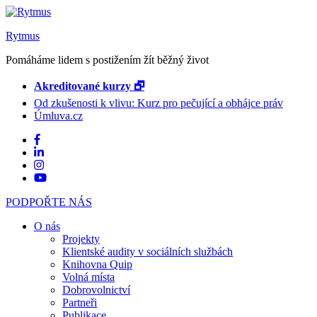
Rytmus
Pomáháme lidem s postižením žít běžný život
Akreditované kurzy 🗗
Od zkušenosti k vlivu: Kurz pro pečující a obhájce práv
Úmluva.cz
PODPOŘTE NÁS
O nás
Projekty
Klientské audity v sociálních službách
Knihovna Quip
Volná místa
Dobrovolnictví
Partneři
Publikace