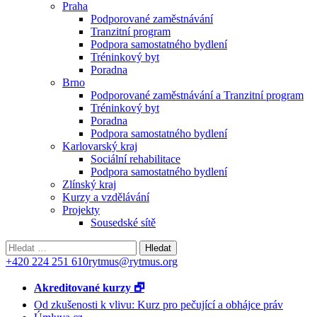
Praha
Podporované zaměstnávání
Tranzitní program
Podpora samostatného bydlení
Tréninkový byt
Poradna
Brno
Podporované zaměstnávání a Tranzitní program
Tréninkový byt
Poradna
Podpora samostatného bydlení
Karlovarský kraj
Sociální rehabilitace
Podpora samostatného bydlení
Zlínský kraj
Kurzy a vzdělávání
Projekty
Sousedské sítě
Vyhledávání
+420 224 251 610
rytmus@rytmus.org
Akreditované kurzy 🗗
Od zkušenosti k vlivu: Kurz pro pečující a obhájce práv