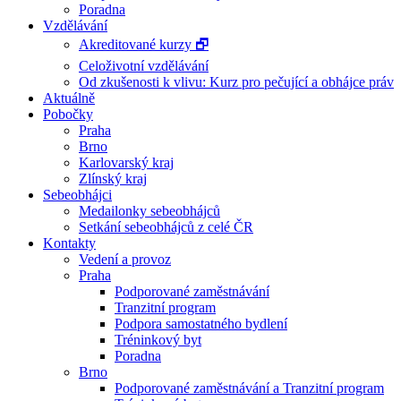
Poradna
Vzdělávání
Akreditované kurzy 🗗
Celoživotní vzdělávání
Od zkušenosti k vlivu: Kurz pro pečující a obhájce práv
Aktuálně
Pobočky
Praha
Brno
Karlovarský kraj
Zlínský kraj
Sebeobhájci
Medailonky sebeobhájců
Setkání sebeobhájců z celé ČR
Kontakty
Vedení a provoz
Praha
Podporované zaměstnávání
Tranzitní program
Podpora samostatného bydlení
Tréninkový byt
Poradna
Brno
Podporované zaměstnávání a Tranzitní program