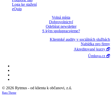
Loga ke stažení
eQuip
Volná místa
Dobrovolnictví
Odebírat newsletter
S kým spolupracujeme?
Klientské audity v sociálních službách
Nabídka pro firmy
Akreditované kurzy 🗗
Úmluva.cz 🗗
© 2026 Rytmus - od klienta k občanovi, z.ú.
Rara Theme