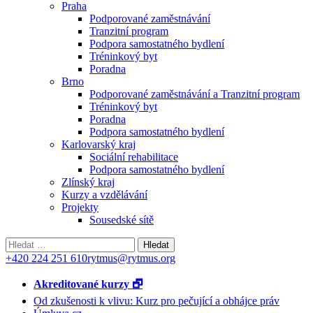
Praha
Podporované zaměstnávání
Tranzitní program
Podpora samostatného bydlení
Tréninkový byt
Poradna
Brno
Podporované zaměstnávání a Tranzitní program
Tréninkový byt
Poradna
Podpora samostatného bydlení
Karlovarský kraj
Sociální rehabilitace
Podpora samostatného bydlení
Zlínský kraj
Kurzy a vzdělávání
Projekty
Sousedské sítě
Vyhledávání
+420 224 251 610
rytmus@rytmus.org
Akreditované kurzy 🗗
Od zkušenosti k vlivu: Kurz pro pečující a obhájce práv