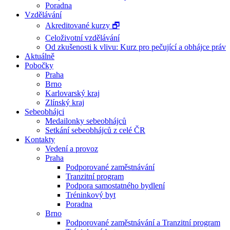
Poradna
Vzdělávání
Akreditované kurzy 🗗
Celoživotní vzdělávání
Od zkušenosti k vlivu: Kurz pro pečující a obhájce práv
Aktuálně
Pobočky
Praha
Brno
Karlovarský kraj
Zlínský kraj
Sebeobhájci
Medailonky sebeobhájců
Setkání sebeobhájců z celé ČR
Kontakty
Vedení a provoz
Praha
Podporované zaměstnávání
Tranzitní program
Podpora samostatného bydlení
Tréninkový byt
Poradna
Brno
Podporované zaměstnávání a Tranzitní program