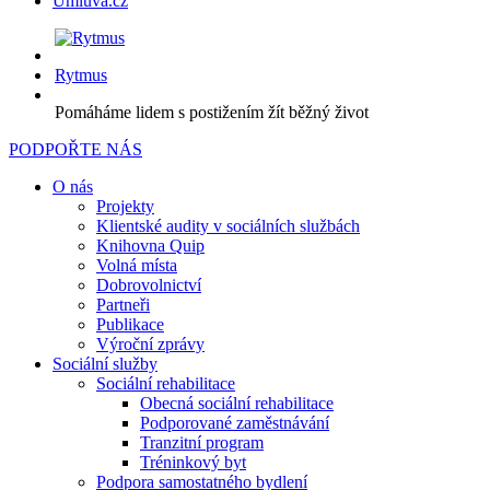
Úmluva.cz
Rytmus
Pomáháme lidem s postižením žít běžný život
PODPOŘTE NÁS
O nás
Projekty
Klientské audity v sociálních službách
Knihovna Quip
Volná místa
Dobrovolnictví
Partneři
Publikace
Výroční zprávy
Sociální služby
Sociální rehabilitace
Obecná sociální rehabilitace
Podporované zaměstnávání
Tranzitní program
Tréninkový byt
Podpora samostatného bydlení