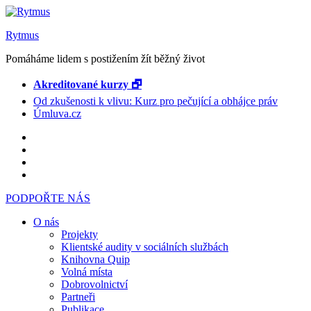
Rytmus
Pomáháme lidem s postižením žít běžný život
Akreditované kurzy 🗗
Od zkušenosti k vlivu: Kurz pro pečující a obhájce práv
Úmluva.cz
PODPOŘTE NÁS
O nás
Projekty
Klientské audity v sociálních službách
Knihovna Quip
Volná místa
Dobrovolnictví
Partneři
Publikace