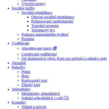
Výroční zprávy
Sociální služby
Sociální rehabilitace
Obecná sociální rehabilitace
Podporované zaměstnávání
Tranzitní program
Tréninkový byt
Podpora samostatného bydlení
Poradna
Vzdělávání
Akreditované kurzy 🗗
Celoživotní vzdělávání
Od zkušenosti k vlivu: Kurz pro pečující a obhájce práv
Aktuálně
Pobočky
Praha
Brno
Karlovarský kraj
Zlínský kraj
Sebeobhájci
Medailonky sebeobhájců
Setkání sebeobhájců z celé ČR
Kontakty
Vedení a provoz