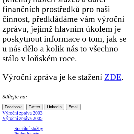
finančních prostředků pro naši
činnost, předkládáme vám výroční
zprávu, jejímž hlavním úkolem je
poskytnout informace o tom, jak se
u nás dělo a kolik nás to všechno
stálo v loňském roce.
Výroční zpráva je ke stažení
ZDE
.
Sdílejte na:
Facebook
Twitter
LinkedIn
Email
Navigace
Výroční zpráva 2003
Výroční zpráva 2005
pro
Sociální služby
příspěvek
Podpořte nás