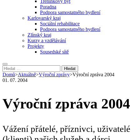
Tréninkový byt
Poradna
Podpora samostatného bydlení
Karlovarský kraj
Sociální rehabilitace
Podpora samostatného bydlení
Zlínský kraj
Kurzy a vzdělávání
Projekty
Sousedské sítě
Vyhledávání
Domů
>
Aktuálně
>
Výroční zprávy
>
Výroční zpráva 2004
01. 07. 2004
Výroční zpráva 2004
Vážení přátelé, příznivci, uživatelé
(klienti) našich služeb a dárci