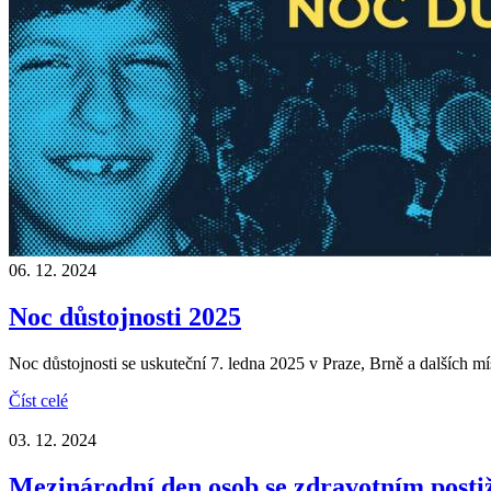
06. 12. 2024
Noc důstojnosti 2025
Noc důstojnosti se uskuteční 7. ledna 2025 v Praze, Brně a dalších
Číst celé
03. 12. 2024
Mezinárodní den osob se zdravotním postiž