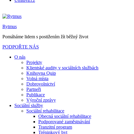
Úmluva.cz
Rytmus
Pomáháme lidem s postižením žít běžný život
PODPOŘTE NÁS
O nás
Projekty
Klientské audity v sociálních službách
Knihovna Quip
Volná místa
Dobrovolnictví
Partneři
Publikace
Výroční zprávy
Sociální služby
Sociální rehabilitace
Obecná sociální rehabilitace
Podporované zaměstnávání
Tranzitní program
Tréninkový byt