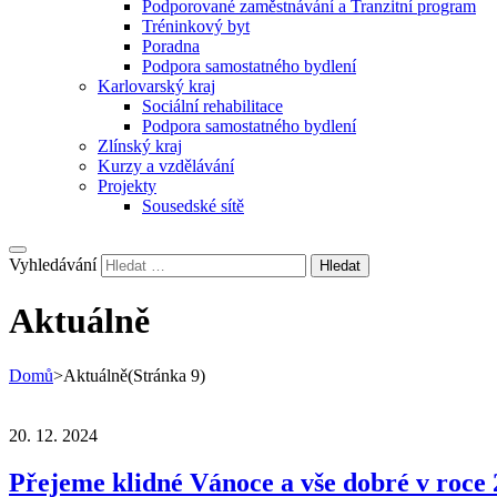
Podporované zaměstnávání a Tranzitní program
Tréninkový byt
Poradna
Podpora samostatného bydlení
Karlovarský kraj
Sociální rehabilitace
Podpora samostatného bydlení
Zlínský kraj
Kurzy a vzdělávání
Projekty
Sousedské sítě
Vyhledávání
Aktuálně
Domů
>
Aktuálně
(Stránka 9)
20. 12. 2024
Přejeme klidné Vánoce a vše dobré v roce 