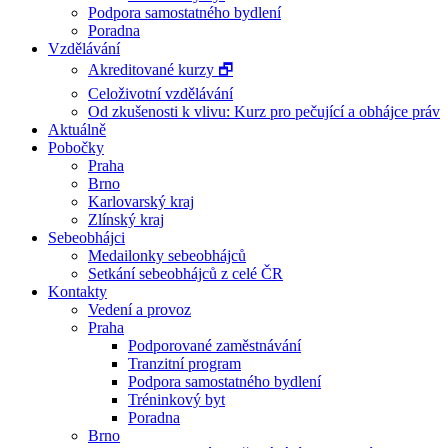
Podpora samostatného bydlení
Poradna
Vzdělávání
Akreditované kurzy 🗗
Celoživotní vzdělávání
Od zkušenosti k vlivu: Kurz pro pečující a obhájce práv
Aktuálně
Pobočky
Praha
Brno
Karlovarský kraj
Zlínský kraj
Sebeobhájci
Medailonky sebeobhájců
Setkání sebeobhájců z celé ČR
Kontakty
Vedení a provoz
Praha
Podporované zaměstnávání
Tranzitní program
Podpora samostatného bydlení
Tréninkový byt
Poradna
Brno