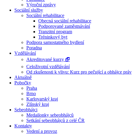
Výroční zprávy
Sociální služby
Sociální rehabilitace
Obecná sociální rehabilitace
Podporované zaměstnávání
Tranzitní program
Tréninkový byt
Podpora samostatného bydlení
Poradna
Vzdělávání
Akreditované kurzy 🗗
Celoživotní vzdělávání
Od zkušenosti k vlivu: Kurz pro pečující a obhájce práv
Aktuálně
Pobočky
Praha
Brno
Karlovarský kraj
Zlínský kraj
Sebeobhájci
Medailonky sebeobhájců
Setkání sebeobhájců z celé ČR
Kontakty
Vedení a provoz