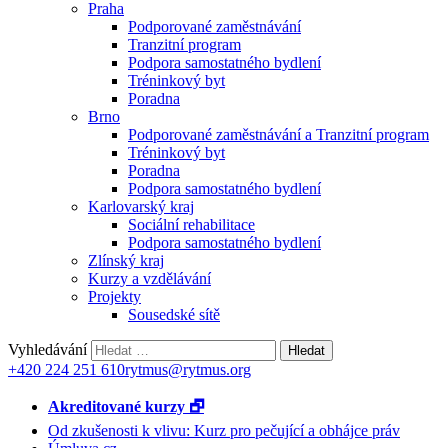
Praha
Podporované zaměstnávání
Tranzitní program
Podpora samostatného bydlení
Tréninkový byt
Poradna
Brno
Podporované zaměstnávání a Tranzitní program
Tréninkový byt
Poradna
Podpora samostatného bydlení
Karlovarský kraj
Sociální rehabilitace
Podpora samostatného bydlení
Zlínský kraj
Kurzy a vzdělávání
Projekty
Sousedské sítě
Vyhledávání
+420 224 251 610
rytmus@rytmus.org
Akreditované kurzy 🗗
Od zkušenosti k vlivu: Kurz pro pečující a obhájce práv