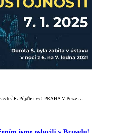
 místech ČR. Přijďte i vy! PRAHA V Praze …
ením jsme oslavili v Bruselu!