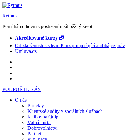
Rytmus
Pomáháme lidem s postižením žít běžný život
Akreditované kurzy 🗗
Od zkušenosti k vlivu: Kurz pro pečující a obhájce práv
Úmluva.cz
PODPOŘTE NÁS
O nás
Projekty
Klientské audity v sociálních službách
Knihovna Quip
Volná místa
Dobrovolnictví
Partneři
Publikace