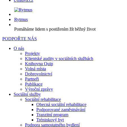
Úmluva.cz
Rytmus
Pomáháme lidem s postižením žít běžný život
PODPOŘTE NÁS
O nás
Projekty
Klientské audity v sociálních službách
Knihovna Quip
Volná místa
Dobrovolnictví
Partneři
Publikace
Výroční zprávy
Sociální služby
Sociální rehabilitace
Obecná sociální rehabilitace
Podporované zaměstnávání
Tranzitní program
Tréninkový byt
Podpora samostatného bydlení