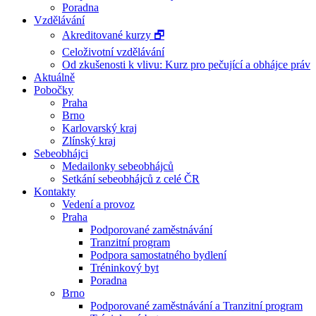
Poradna
Vzdělávání
Akreditované kurzy 🗗
Celoživotní vzdělávání
Od zkušenosti k vlivu: Kurz pro pečující a obhájce práv
Aktuálně
Pobočky
Praha
Brno
Karlovarský kraj
Zlínský kraj
Sebeobhájci
Medailonky sebeobhájců
Setkání sebeobhájců z celé ČR
Kontakty
Vedení a provoz
Praha
Podporované zaměstnávání
Tranzitní program
Podpora samostatného bydlení
Tréninkový byt
Poradna
Brno
Podporované zaměstnávání a Tranzitní program