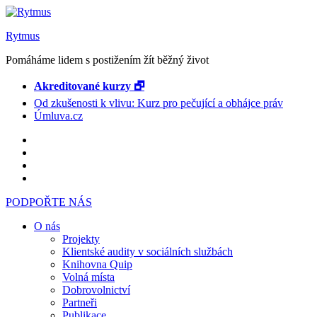
Rytmus
Pomáháme lidem s postižením žít běžný život
Akreditované kurzy 🗗
Od zkušenosti k vlivu: Kurz pro pečující a obhájce práv
Úmluva.cz
PODPOŘTE NÁS
O nás
Projekty
Klientské audity v sociálních službách
Knihovna Quip
Volná místa
Dobrovolnictví
Partneři
Publikace