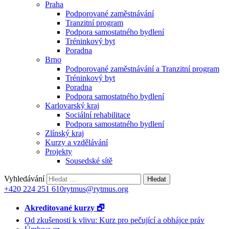
Praha
Podporované zaměstnávání
Tranzitní program
Podpora samostatného bydlení
Tréninkový byt
Poradna
Brno
Podporované zaměstnávání a Tranzitní program
Tréninkový byt
Poradna
Podpora samostatného bydlení
Karlovarský kraj
Sociální rehabilitace
Podpora samostatného bydlení
Zlínský kraj
Kurzy a vzdělávání
Projekty
Sousedské sítě
Vyhledávání
+420 224 251 610
rytmus@rytmus.org
Akreditované kurzy 🗗
Od zkušenosti k vlivu: Kurz pro pečující a obhájce práv