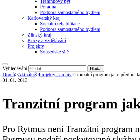
Tréninkový byt
Poradna
Podpora samostatného bydlení
Karlovarský kraj
Sociální rehabilitace
Podpora samostatného bydlení
Zlínský kraj
Kurzy a vzdělávání
Projekty
Sousedské sítě
Vyhledávání
Domů
>
Aktuálně
>
Projekty - archiv
>
Tranzitní program jako předpokl
01. 01. 2013
Tranzitní program ja
Pro Rytmus není Tranzitní program n
Rytmusu podaří poskytované služby roz