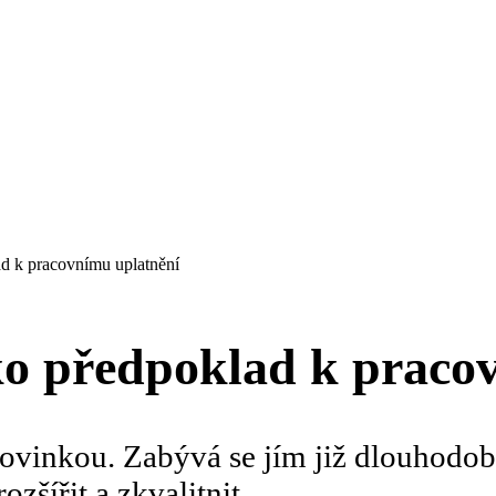
ad k pracovnímu uplatnění
ko předpoklad k praco
ovinkou. Zabývá se jím již dlouhodob
šířit a zkvalitnit.