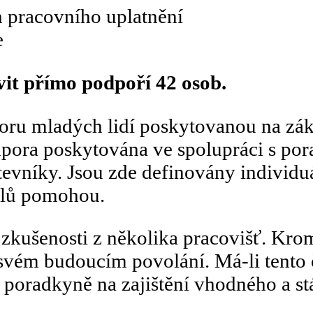
h pracovního uplatnění
e
vit přímo podpoří 42 osob.
oru mladých lidí poskytovanou na zák
pora poskytována ve spolupráci s pora
tevníky. Jsou zde definovány individuál
cílů pomohou.
zkušenosti z několika pracovišť. Kromě
 svém budoucím povolání. Má-li tento
e poradkyně na zajištění vhodného a st