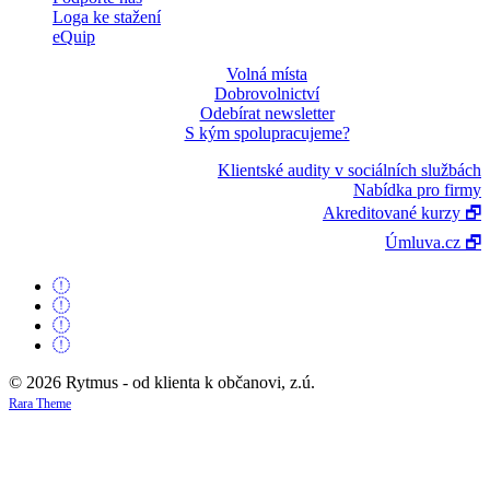
Loga ke stažení
eQuip
Volná místa
Dobrovolnictví
Odebírat newsletter
S kým spolupracujeme?
Klientské audity v sociálních službách
Nabídka pro firmy
Akreditované kurzy 🗗
Úmluva.cz 🗗
© 2026 Rytmus - od klienta k občanovi, z.ú.
Rara Theme