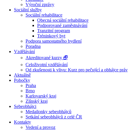
Výroční zprávy
Sociální služby
Sociální rehabilitace
Obecná sociální rehabilitace
Podporované zaměstnávání
Tranzitní program
Tréninkový byt
Podpora samostatného bydlení
Poradna
Vzdělávání
Akreditované kurzy 🗗
Celoživotní vzdělávání
Od zkušenosti k vlivu: Kurz pro pečující a obhájce práv
Aktuálně
Pobočky
Praha
Brno
Karlovarský kraj
Zlínský kraj
Sebeobhájci
Medailonky sebeobhájců
Setkání sebeobhájců z celé ČR
Kontakty
Vedení a provoz