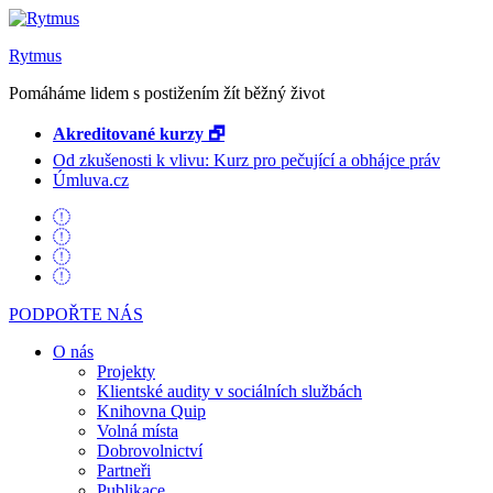
Rytmus
Pomáháme lidem s postižením žít běžný život
Akreditované kurzy 🗗
Od zkušenosti k vlivu: Kurz pro pečující a obhájce práv
Úmluva.cz
PODPOŘTE NÁS
O nás
Projekty
Klientské audity v sociálních službách
Knihovna Quip
Volná místa
Dobrovolnictví
Partneři
Publikace