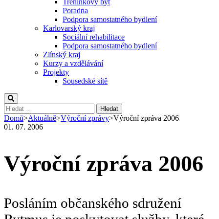
Tréninkový byt
Poradna
Podpora samostatného bydlení
Karlovarský kraj
Sociální rehabilitace
Podpora samostatného bydlení
Zlínský kraj
Kurzy a vzdělávání
Projekty
Sousedské sítě
Vyhledávání
Domů
>
Aktuálně
>
Výroční zprávy
>
Výroční zpráva 2006
01. 07. 2006
Výroční zpráva 2006
Posláním občanského sdružení