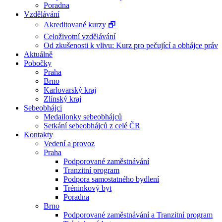
Poradna
Vzdělávání
Akreditované kurzy 🗗
Celoživotní vzdělávání
Od zkušenosti k vlivu: Kurz pro pečující a obhájce práv
Aktuálně
Pobočky
Praha
Brno
Karlovarský kraj
Zlínský kraj
Sebeobhájci
Medailonky sebeobhájců
Setkání sebeobhájců z celé ČR
Kontakty
Vedení a provoz
Praha
Podporované zaměstnávání
Tranzitní program
Podpora samostatného bydlení
Tréninkový byt
Poradna
Brno
Podporované zaměstnávání a Tranzitní program