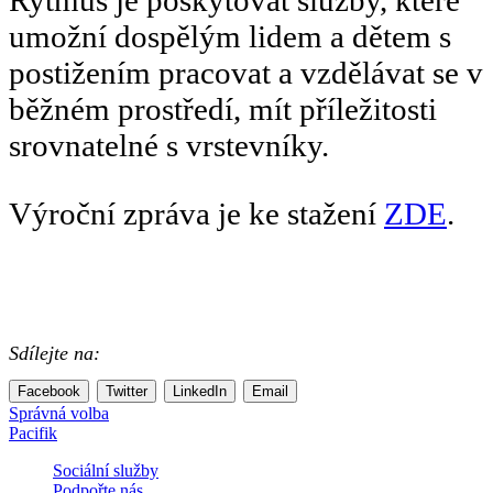
Rytmus je poskytovat služby, které
umožní dospělým lidem a dětem s
postižením pracovat a vzdělávat se v
běžném prostředí, mít příležitosti
srovnatelné s vrstevníky.
Výroční zpráva je ke stažení
ZDE
.
Sdílejte na:
Facebook
Twitter
LinkedIn
Email
Navigace
Správná volba
Pacifik
pro
Sociální služby
příspěvek
Podpořte nás