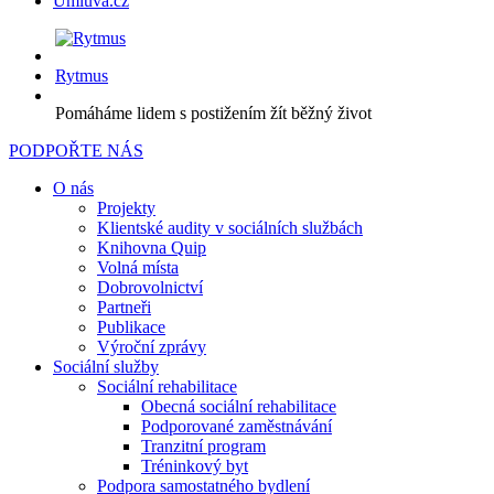
Úmluva.cz
Rytmus
Pomáháme lidem s postižením žít běžný život
PODPOŘTE NÁS
O nás
Projekty
Klientské audity v sociálních službách
Knihovna Quip
Volná místa
Dobrovolnictví
Partneři
Publikace
Výroční zprávy
Sociální služby
Sociální rehabilitace
Obecná sociální rehabilitace
Podporované zaměstnávání
Tranzitní program
Tréninkový byt
Podpora samostatného bydlení