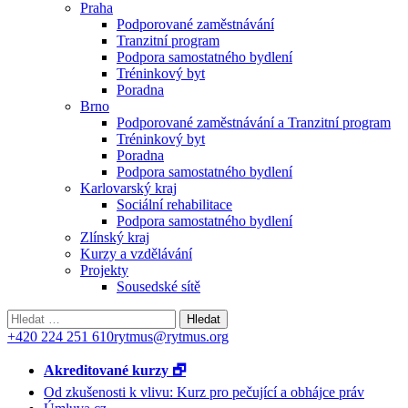
Praha
Podporované zaměstnávání
Tranzitní program
Podpora samostatného bydlení
Tréninkový byt
Poradna
Brno
Podporované zaměstnávání a Tranzitní program
Tréninkový byt
Poradna
Podpora samostatného bydlení
Karlovarský kraj
Sociální rehabilitace
Podpora samostatného bydlení
Zlínský kraj
Kurzy a vzdělávání
Projekty
Sousedské sítě
Vyhledávání
+420 224 251 610
rytmus@rytmus.org
Akreditované kurzy 🗗
Od zkušenosti k vlivu: Kurz pro pečující a obhájce práv