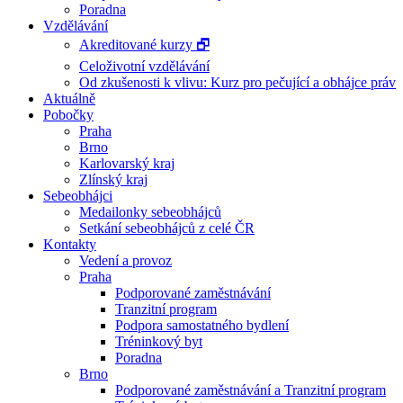
Poradna
Vzdělávání
Akreditované kurzy 🗗
Celoživotní vzdělávání
Od zkušenosti k vlivu: Kurz pro pečující a obhájce práv
Aktuálně
Pobočky
Praha
Brno
Karlovarský kraj
Zlínský kraj
Sebeobhájci
Medailonky sebeobhájců
Setkání sebeobhájců z celé ČR
Kontakty
Vedení a provoz
Praha
Podporované zaměstnávání
Tranzitní program
Podpora samostatného bydlení
Tréninkový byt
Poradna
Brno
Podporované zaměstnávání a Tranzitní program