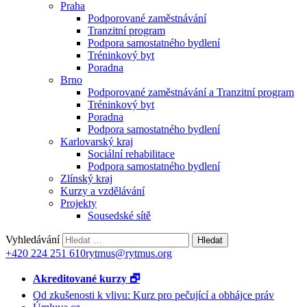
Praha
Podporované zaměstnávání
Tranzitní program
Podpora samostatného bydlení
Tréninkový byt
Poradna
Brno
Podporované zaměstnávání a Tranzitní program
Tréninkový byt
Poradna
Podpora samostatného bydlení
Karlovarský kraj
Sociální rehabilitace
Podpora samostatného bydlení
Zlínský kraj
Kurzy a vzdělávání
Projekty
Sousedské sítě
Vyhledávání
+420 224 251 610
rytmus@rytmus.org
Akreditované kurzy 🗗
Od zkušenosti k vlivu: Kurz pro pečující a obhájce práv