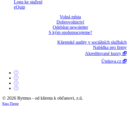
Loga ke stažení
eQuip
Volná místa
Dobrovolnictví
Odebírat newsletter
S kým spolupracujeme?
Klientské audity v sociálních službách
Nabídka pro firmy
Akreditované kurzy 🗗
Úmluva.cz 🗗
© 2026 Rytmus - od klienta k občanovi, z.ú.
Rara Theme