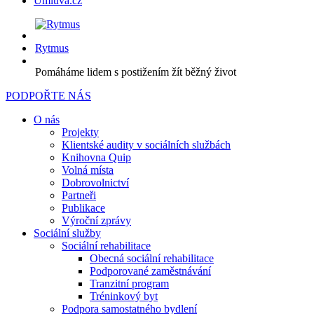
Úmluva.cz
Rytmus
Pomáháme lidem s postižením žít běžný život
PODPOŘTE NÁS
O nás
Projekty
Klientské audity v sociálních službách
Knihovna Quip
Volná místa
Dobrovolnictví
Partneři
Publikace
Výroční zprávy
Sociální služby
Sociální rehabilitace
Obecná sociální rehabilitace
Podporované zaměstnávání
Tranzitní program
Tréninkový byt
Podpora samostatného bydlení