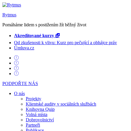
Rytmus
Pomáháme lidem s postižením žít běžný život
Akreditované kurzy 🗗
Od zkušenosti k vlivu: Kurz pro pečující a obhájce práv
Úmluva.cz
PODPOŘTE NÁS
O nás
Projekty
Klientské audity v sociálních službách
Knihovna Quip
Volná místa
Dobrovolnictví
Partneři
Publikace