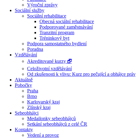
Výroční zprávy
Sociální služby
Sociální rehabilitace
Obecná sociální rehabilitace
Podporované zaměstnávání
Tranzitní program
Tréninkový byt
Podpora samostatného bydlení
Poradna
Vzdělávání
Akreditované kurzy 🗗
Celoživotní vzdělávání
Od zkušenosti k vlivu: Kurz pro pečující a obhájce práv
Aktuálně
Pobočky
Praha
Brno
Karlovarský kraj
Zlínský kraj
Sebeobhájci
Medailonky sebeobhájců
Setkání sebeobhájců z celé ČR
Kontakty
Vedení a provoz