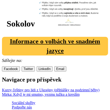
Sokolov
Informace o volbách ve snadném
jazyce
Sdílejte na:
Facebook
Twitter
LinkedIn
Email
Navigace pro příspěvek
Kurzy češtiny pro lidi z Ukrajiny (přihlášky na podzimní běhy)
Mirka: Když je mi smutno, vezmu tužku a kreslím
Sociální služby
Podpořte nás