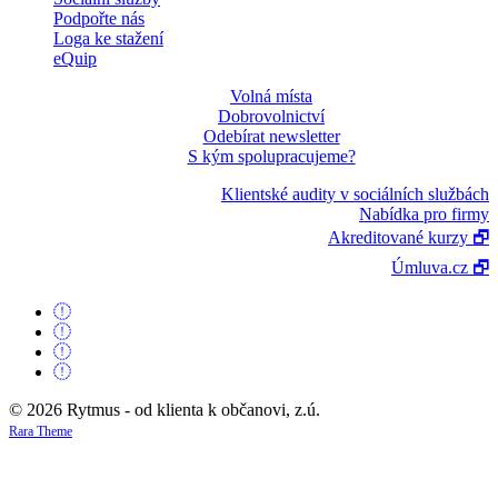
Podpořte nás
Loga ke stažení
eQuip
Volná místa
Dobrovolnictví
Odebírat newsletter
S kým spolupracujeme?
Klientské audity v sociálních službách
Nabídka pro firmy
Akreditované kurzy 🗗
Úmluva.cz 🗗
© 2026 Rytmus - od klienta k občanovi, z.ú.
Rara Theme