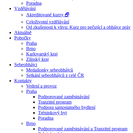
Poradna
Vzdělávání
Akreditované kurzy 🗗
Celoživotní vzdělávání
Od zkušenosti k vlivu: Kurz pro pečující a obhájce práv
Aktuálně
Pobočky
Praha
Brno
Karlovarský kraj
Zlínský kraj
Sebeobhájci
Medailonky sebeobhájců
Setkání sebeobhájců z celé ČR
Kontakty
Vedení a provoz
Praha
Podporované zaměstnávání
Tranzitní program
Podpora samostatného bydlení
Tréninkový byt
Poradna
Brno
Podporované zaměstnávání a Tranzitní program