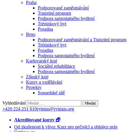
Praha
Podporované zaměstnávání
Tranzitní program
Podpora samostatného bydlení
Tréninkový byt
Poradna
Brno
Podporované zaměstnávání a Tranzitní program
Tréninkový byt
Poradna
Podpora samostatného bydlení
Karlovarský kraj
Sociální rehabilitace
Podpora samostatného bydlení
Zlínský kraj
Kurzy a vzdělávání
Projekty
Sousedské sítě
Vyhledávání
+420 224 251 610
rytmus@rytmus.org
Akreditované kurzy 🗗
Od zkušenosti k vlivu: Kurz pro pečující a obhájce práv