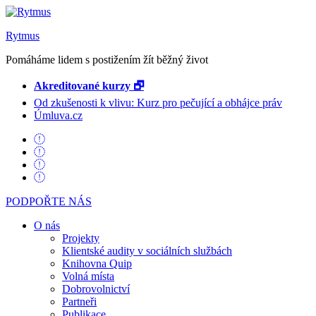
Rytmus
Pomáháme lidem s postižením žít běžný život
Akreditované kurzy 🗗
Od zkušenosti k vlivu: Kurz pro pečující a obhájce práv
Úmluva.cz
PODPOŘTE NÁS
O nás
Projekty
Klientské audity v sociálních službách
Knihovna Quip
Volná místa
Dobrovolnictví
Partneři
Publikace