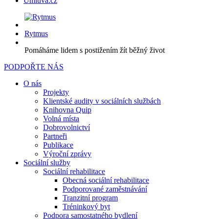
Úmluva.cz
Rytmus
Pomáháme lidem s postižením žít běžný život
PODPOŘTE NÁS
O nás
Projekty
Klientské audity v sociálních službách
Knihovna Quip
Volná místa
Dobrovolnictví
Partneři
Publikace
Výroční zprávy
Sociální služby
Sociální rehabilitace
Obecná sociální rehabilitace
Podporované zaměstnávání
Tranzitní program
Tréninkový byt
Podpora samostatného bydlení