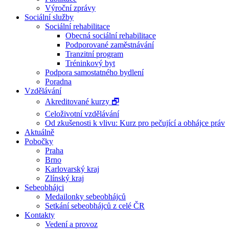
Výroční zprávy
Sociální služby
Sociální rehabilitace
Obecná sociální rehabilitace
Podporované zaměstnávání
Tranzitní program
Tréninkový byt
Podpora samostatného bydlení
Poradna
Vzdělávání
Akreditované kurzy 🗗
Celoživotní vzdělávání
Od zkušenosti k vlivu: Kurz pro pečující a obhájce práv
Aktuálně
Pobočky
Praha
Brno
Karlovarský kraj
Zlínský kraj
Sebeobhájci
Medailonky sebeobhájců
Setkání sebeobhájců z celé ČR
Kontakty
Vedení a provoz