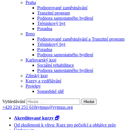
Praha
Podporované zaměstnávání
Tranzitní program
Podpora samostatného bydlení
Tréninkový byt
Poradna
Brno
Podporované zaměstnávání a Tranzitní program
Tréninkový byt
Poradna
Podpora samostatného bydlení
Karlovarský kraj
Sociální rehabilitace
Podpora samostatného bydlení
Zlínský kraj
Kurzy a vzdělávání
Projekty
Sousedské sítě
Vyhledávání
+420 224 251 610
rytmus@rytmus.org
Akreditované kurzy 🗗
Od zkušenosti k vlivu: Kurz pro pečující a obhájce práv