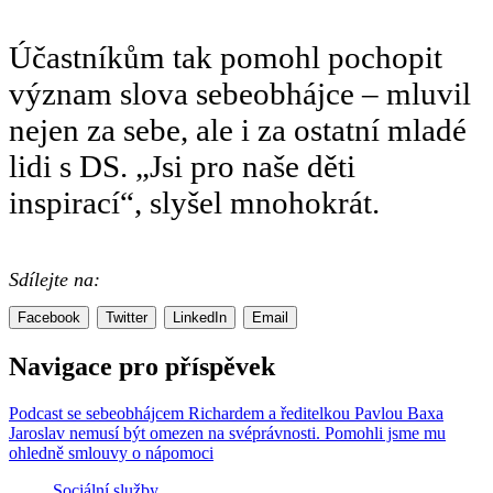
Účastníkům tak pomohl pochopit
význam slova sebeobhájce – mluvil
nejen za sebe, ale i za ostatní mladé
lidi s DS. „Jsi pro naše děti
inspirací“, slyšel mnohokrát.
Sdílejte na:
Facebook
Twitter
LinkedIn
Email
Navigace pro příspěvek
Podcast se sebeobhájcem Richardem a ředitelkou Pavlou Baxa
Jaroslav nemusí být omezen na svéprávnosti. Pomohli jsme mu
ohledně smlouvy o nápomoci
Sociální služby