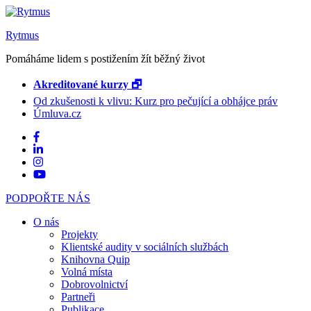
Rytmus
Pomáháme lidem s postižením žít běžný život
Akreditované kurzy 🗗
Od zkušenosti k vlivu: Kurz pro pečující a obhájce práv
Úmluva.cz
PODPOŘTE NÁS
O nás
Projekty
Klientské audity v sociálních službách
Knihovna Quip
Volná místa
Dobrovolnictví
Partneři
Publikace