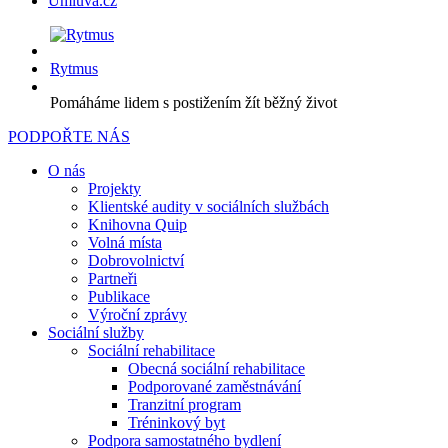
Úmluva.cz
Rytmus
Pomáháme lidem s postižením žít běžný život
PODPOŘTE NÁS
O nás
Projekty
Klientské audity v sociálních službách
Knihovna Quip
Volná místa
Dobrovolnictví
Partneři
Publikace
Výroční zprávy
Sociální služby
Sociální rehabilitace
Obecná sociální rehabilitace
Podporované zaměstnávání
Tranzitní program
Tréninkový byt
Podpora samostatného bydlení