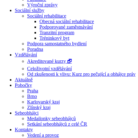
Výroční zprávy
Sociální služby
Sociální rehabilitace
Obecná sociální rehabilitace
Podporované zaměstnávání
Tranzitní program
Tréninkový byt
Podpora samostatného bydlení
Poradna
Vzdělávání
Akreditované kurzy 🗗
Celoživotní vzdělávání
Od zkušenosti k vlivu: Kurz pro pečující a obhájce práv
Aktuálně
Pobočky
Praha
Brno
Karlovarský kraj
Zlínský kraj
Sebeobhájci
Medailonky sebeobhájců
Setkání sebeobhájců z celé ČR
Kontakty
Vedení a provoz