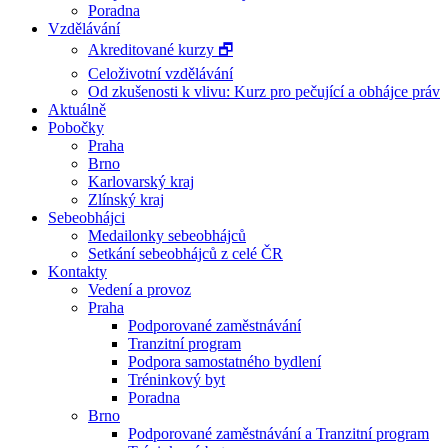
Poradna
Vzdělávání
Akreditované kurzy 🗗
Celoživotní vzdělávání
Od zkušenosti k vlivu: Kurz pro pečující a obhájce práv
Aktuálně
Pobočky
Praha
Brno
Karlovarský kraj
Zlínský kraj
Sebeobhájci
Medailonky sebeobhájců
Setkání sebeobhájců z celé ČR
Kontakty
Vedení a provoz
Praha
Podporované zaměstnávání
Tranzitní program
Podpora samostatného bydlení
Tréninkový byt
Poradna
Brno
Podporované zaměstnávání a Tranzitní program