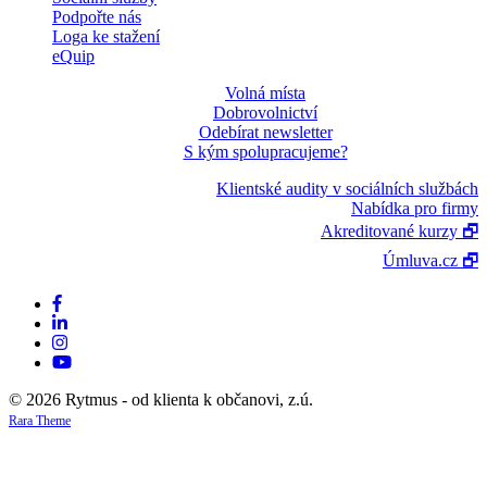
Podpořte nás
Loga ke stažení
eQuip
Volná místa
Dobrovolnictví
Odebírat newsletter
S kým spolupracujeme?
Klientské audity v sociálních službách
Nabídka pro firmy
Akreditované kurzy 🗗
Úmluva.cz 🗗
© 2026 Rytmus - od klienta k občanovi, z.ú.
Rara Theme