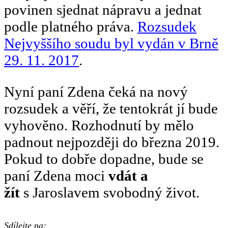
povinen sjednat nápravu a jednat
podle platného práva.
Rozsudek
Nejvyššího soudu byl vydán v Brně
29. 11. 2017
.
Nyní paní Zdena čeká na nový
rozsudek a věří, že tentokrát jí bude
vyhověno. Rozhodnutí by mělo
padnout nejpozději do března 2019.
Pokud to dobře dopadne, bude se
paní Zdena moci
vdát a
žít
s Jaroslavem svobodný život.
Sdílejte na: