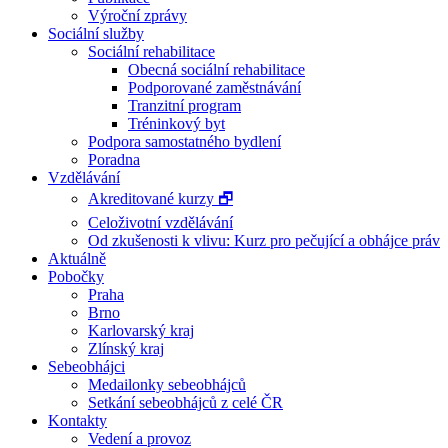
Výroční zprávy
Sociální služby
Sociální rehabilitace
Obecná sociální rehabilitace
Podporované zaměstnávání
Tranzitní program
Tréninkový byt
Podpora samostatného bydlení
Poradna
Vzdělávání
Akreditované kurzy 🗗
Celoživotní vzdělávání
Od zkušenosti k vlivu: Kurz pro pečující a obhájce práv
Aktuálně
Pobočky
Praha
Brno
Karlovarský kraj
Zlínský kraj
Sebeobhájci
Medailonky sebeobhájců
Setkání sebeobhájců z celé ČR
Kontakty
Vedení a provoz