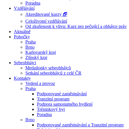
Poradna
Vzdělávání
Akreditované kurzy 🗗
Celoživotní vzdělávání
Od zkušenosti k vlivu: Kurz pro pečující a obhájce práv
Aktuálně
Pobočky
Praha
Brno
Karlovarský kraj
Zlínský kraj
Sebeobhájci
Medailonky sebeobhájců
Setkání sebeobhájců z celé ČR
Kontakty
Vedení a provoz
Praha
Podporované zaměstnávání
Tranzitní program
Podpora samostatného bydlení
Tréninkový byt
Poradna
Brno
Podporované zaměstnávání a Tranzitní program