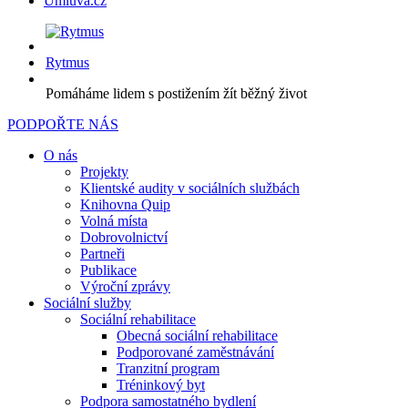
Úmluva.cz
Rytmus
Pomáháme lidem s postižením žít běžný život
PODPOŘTE NÁS
O nás
Projekty
Klientské audity v sociálních službách
Knihovna Quip
Volná místa
Dobrovolnictví
Partneři
Publikace
Výroční zprávy
Sociální služby
Sociální rehabilitace
Obecná sociální rehabilitace
Podporované zaměstnávání
Tranzitní program
Tréninkový byt
Podpora samostatného bydlení