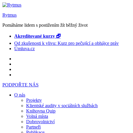
Rytmus
Pomáháme lidem s postižením žít běžný život
Akreditované kurzy 🗗
Od zkušenosti k vlivu: Kurz pro pečující a obhájce práv
Úmluva.cz
PODPOŘTE NÁS
O nás
Projekty
Klientské audity v sociálních službách
Knihovna Quip
Volná místa
Dobrovolnictví
Partneři
Publikace