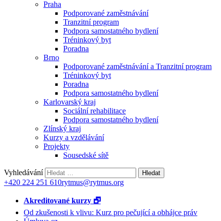
Praha
Podporované zaměstnávání
Tranzitní program
Podpora samostatného bydlení
Tréninkový byt
Poradna
Brno
Podporované zaměstnávání a Tranzitní program
Tréninkový byt
Poradna
Podpora samostatného bydlení
Karlovarský kraj
Sociální rehabilitace
Podpora samostatného bydlení
Zlínský kraj
Kurzy a vzdělávání
Projekty
Sousedské sítě
Vyhledávání
+420 224 251 610
rytmus@rytmus.org
Akreditované kurzy 🗗
Od zkušenosti k vlivu: Kurz pro pečující a obhájce práv