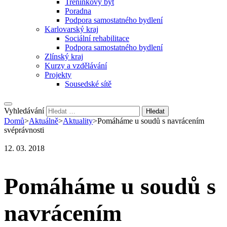
Tréninkový byt
Poradna
Podpora samostatného bydlení
Karlovarský kraj
Sociální rehabilitace
Podpora samostatného bydlení
Zlínský kraj
Kurzy a vzdělávání
Projekty
Sousedské sítě
Vyhledávání
Domů
>
Aktuálně
>
Aktuality
>
Pomáháme u soudů s navrácením
svéprávnosti
12. 03. 2018
Pomáháme u soudů s
navrácením