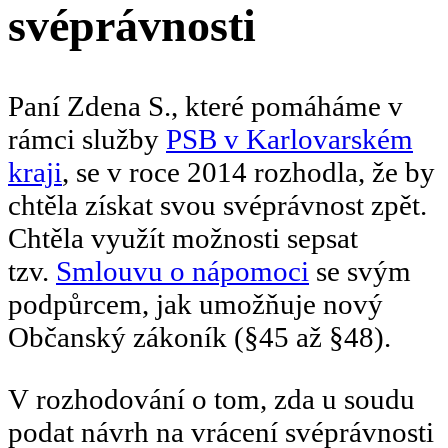
svéprávnosti
Paní Zdena S., které pomáháme v
rámci služby
PSB v Karlovarském
kraji
, se v roce 2014 rozhodla, že by
chtěla získat svou svéprávnost zpět.
Chtěla využít možnosti sepsat
tzv.
Smlouvu o nápomoci
se svým
podpůrcem, jak umožňuje nový
Občanský zákoník (§45 až §48).
V rozhodování o tom, zda u soudu
podat návrh na vrácení svéprávnosti