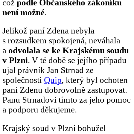
což
podle Občanského zákoníku
není možné
.
Jelikož paní Zdena nebyla
s rozsudkem spokojená, neváhala
a
odvolala se ke Krajskému soudu
v Plzni
. V té době se jejího případu
ujal právník Jan Strnad ze
společnosti
Quip
, který byl ochoten
paní Zdenu dobrovolně zastupovat.
Panu Strnadovi tímto za jeho pomoc
a podporu děkujeme.
Krajský soud v Plzni bohužel