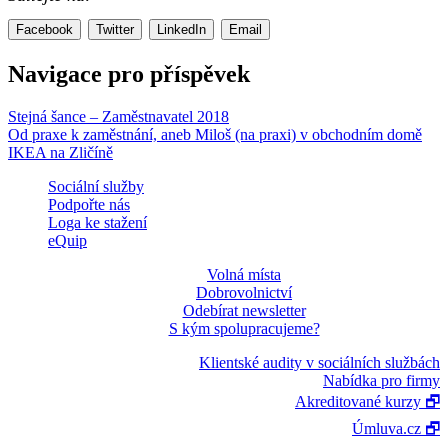
Facebook
Twitter
LinkedIn
Email
Navigace pro příspěvek
Stejná šance – Zaměstnavatel 2018
Od praxe k zaměstnání, aneb Miloš (na praxi) v obchodním domě
IKEA na Zličíně
Sociální služby
Podpořte nás
Loga ke stažení
eQuip
Volná místa
Dobrovolnictví
Odebírat newsletter
S kým spolupracujeme?
Klientské audity v sociálních službách
Nabídka pro firmy
Akreditované kurzy 🗗
Úmluva.cz 🗗