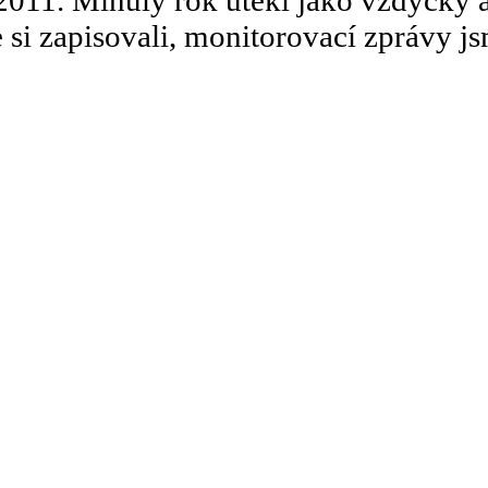
k 2011. Minulý rok utekl jako vždycky 
 si zapisovali, monitorovací zprávy j