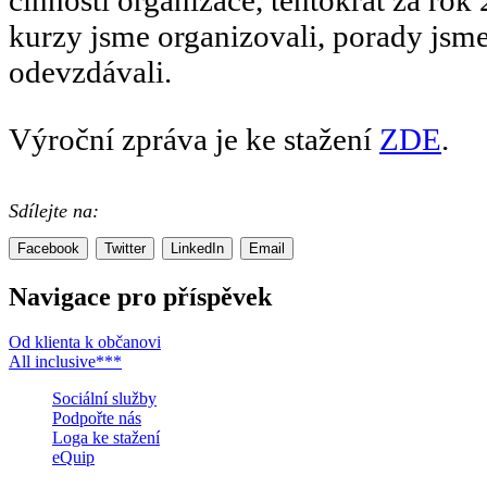
činnosti organizace, tentokrát za ro
kurzy jsme organizovali, porady jsme
odevzdávali.
Výroční zpráva je ke stažení
ZDE
.
Sdílejte na:
Facebook
Twitter
LinkedIn
Email
Navigace pro příspěvek
Od klienta k občanovi
All inclusive***
Sociální služby
Podpořte nás
Loga ke stažení
eQuip