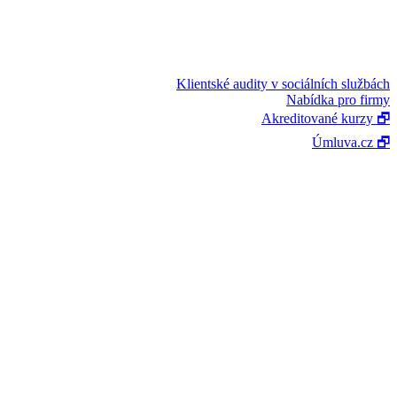
Klientské audity v sociálních službách
Nabídka pro firmy
Akreditované kurzy 🗗
Úmluva.cz 🗗