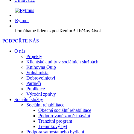
Úmluva.cz
Rytmus
Pomáháme lidem s postižením žít běžný život
PODPOŘTE NÁS
O nás
Projekty
Klientské audity v sociálních službách
Knihovna Quip
Volná místa
Dobrovolnictví
Partneři
Publikace
Výroční zprávy
Sociální služby
Sociální rehabilitace
Obecná sociální rehabilitace
Podporované zaměstnávání
Tranzitní program
Tréninkový byt
Podpora samostatného bydlení