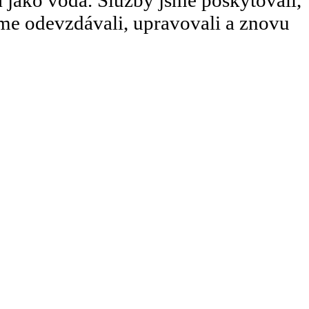
a jako voda. Služby jsme poskytovali,
sme odevzdávali, upravovali a znovu