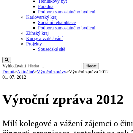
Tréninkový byt
Poradna
Podpora samostatného bydlení
Karlovarský kraj
Sociální rehabilitace
Podpora samostatného bydlení
Zlínský kraj
Kurzy a vzdělávání
Projekty
Sousedské sítě
Vyhledávání
Domů
>
Aktuálně
>
Výroční zprávy
>
Výroční zpráva 2012
01. 07. 2012
Výroční zpráva 2012
Milí kolegové a vážení zájemci o či