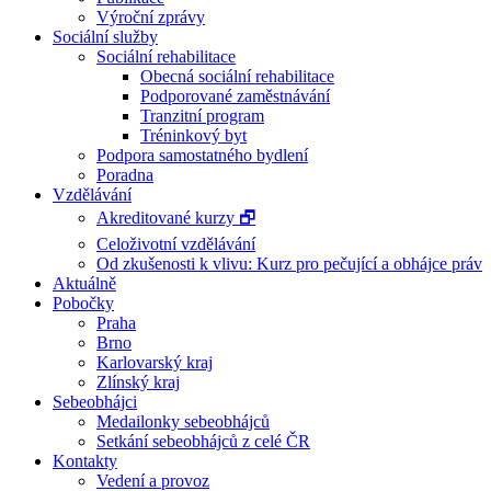
Výroční zprávy
Sociální služby
Sociální rehabilitace
Obecná sociální rehabilitace
Podporované zaměstnávání
Tranzitní program
Tréninkový byt
Podpora samostatného bydlení
Poradna
Vzdělávání
Akreditované kurzy 🗗
Celoživotní vzdělávání
Od zkušenosti k vlivu: Kurz pro pečující a obhájce práv
Aktuálně
Pobočky
Praha
Brno
Karlovarský kraj
Zlínský kraj
Sebeobhájci
Medailonky sebeobhájců
Setkání sebeobhájců z celé ČR
Kontakty
Vedení a provoz