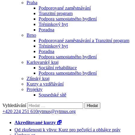
Praha
Podporované zaměstnávání
Tranzitní program
Podpora samostatného bydlení
Tréninkový byt
Poradna
Brno
Podporované zaměstnávání a Tranzitní program
Tréninkový byt
Poradna
Podpora samostatného bydlení
Karlovarský kraj
Sociální rehabilitace
Podpora samostatného bydlení
Zlínský kraj
Kurzy a vzdělávání
Projekty
Sousedské sítě
Vyhledávání
+420 224 251 610
rytmus@rytmus.org
Akreditované kurzy 🗗
Od zkušenosti k vlivu: Kurz pro pečující a obhájce práv