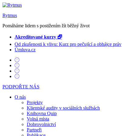
Rytmus
Pomáháme lidem s postižením žít běžný život
Akreditované kurzy 🗗
Od zkušenosti k vlivu: Kurz pro pečující a obhájce práv
Úmluva.cz
PODPOŘTE NÁS
O nás
Projekty
Klientské audity v sociálních službách
Knihovna Quip
Volná místa
Dobrovolnictví
Partneři
Publikace