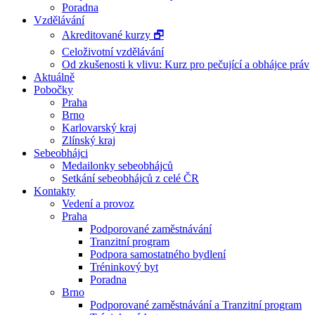
Poradna
Vzdělávání
Akreditované kurzy 🗗
Celoživotní vzdělávání
Od zkušenosti k vlivu: Kurz pro pečující a obhájce práv
Aktuálně
Pobočky
Praha
Brno
Karlovarský kraj
Zlínský kraj
Sebeobhájci
Medailonky sebeobhájců
Setkání sebeobhájců z celé ČR
Kontakty
Vedení a provoz
Praha
Podporované zaměstnávání
Tranzitní program
Podpora samostatného bydlení
Tréninkový byt
Poradna
Brno
Podporované zaměstnávání a Tranzitní program