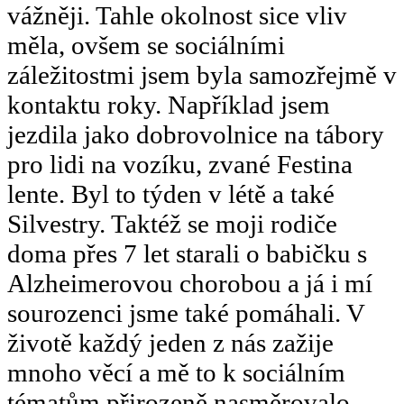
vážněji. Tahle okolnost sice vliv
měla, ovšem se sociálními
záležitostmi jsem byla samozřejmě v
kontaktu roky. Například jsem
jezdila jako dobrovolnice na tábory
pro lidi na vozíku, zvané Festina
lente. Byl to týden v létě a také
Silvestry. Taktéž se moji rodiče
doma přes 7 let starali o babičku s
Alzheimerovou chorobou a já i mí
sourozenci jsme také pomáhali. V
životě každý jeden z nás zažije
mnoho věcí a mě to k sociálním
tématům přirozeně nasměrovalo.