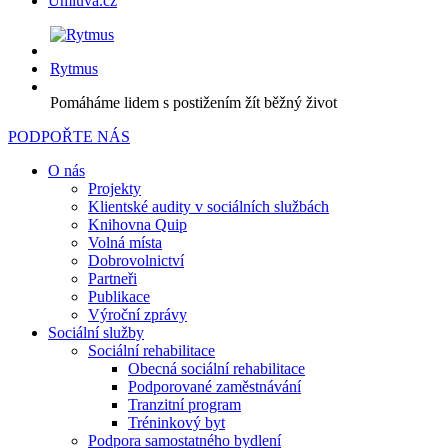
Úmluva.cz
Rytmus
Pomáháme lidem s postižením žít běžný život
PODPOŘTE NÁS
O nás
Projekty
Klientské audity v sociálních službách
Knihovna Quip
Volná místa
Dobrovolnictví
Partneři
Publikace
Výroční zprávy
Sociální služby
Sociální rehabilitace
Obecná sociální rehabilitace
Podporované zaměstnávání
Tranzitní program
Tréninkový byt
Podpora samostatného bydlení