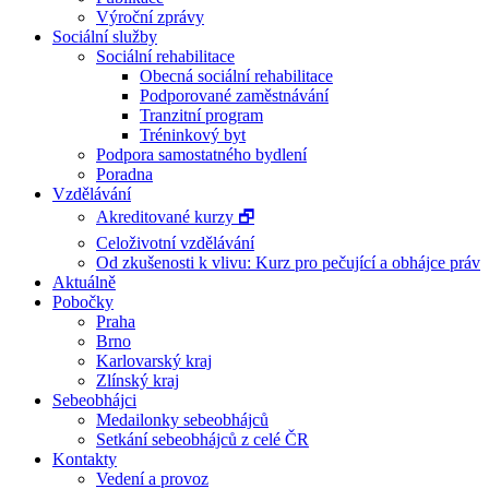
Výroční zprávy
Sociální služby
Sociální rehabilitace
Obecná sociální rehabilitace
Podporované zaměstnávání
Tranzitní program
Tréninkový byt
Podpora samostatného bydlení
Poradna
Vzdělávání
Akreditované kurzy 🗗
Celoživotní vzdělávání
Od zkušenosti k vlivu: Kurz pro pečující a obhájce práv
Aktuálně
Pobočky
Praha
Brno
Karlovarský kraj
Zlínský kraj
Sebeobhájci
Medailonky sebeobhájců
Setkání sebeobhájců z celé ČR
Kontakty
Vedení a provoz