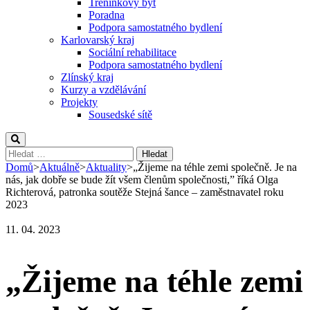
Tréninkový byt
Poradna
Podpora samostatného bydlení
Karlovarský kraj
Sociální rehabilitace
Podpora samostatného bydlení
Zlínský kraj
Kurzy a vzdělávání
Projekty
Sousedské sítě
Vyhledávání
Domů
>
Aktuálně
>
Aktuality
>
„Žijeme na téhle zemi společně. Je na
nás, jak dobře se bude žít všem členům společnosti,” říká Olga
Richterová, patronka soutěže Stejná šance – zaměstnavatel roku
2023
11. 04. 2023
„Žijeme na téhle zemi