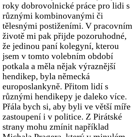
roky dobrovolnické práce pro lidi s
různými kombinovanými či
tělesnými postiženími. V pracovním
životě mi pak přijde pozoruhodné,
že jedinou paní kolegyní, kterou
jsem v tomto volebním období
potkala a měla nějak výraznější
hendikep, byla německá
europoslankyně. Přitom lidí s
různými hendikepy je daleko více.
Přála bych si, aby byli ve větší míře
zastoupení i v politice. Z Pirátské
strany mohu zmínit například
Michala Pragera, který v minulém