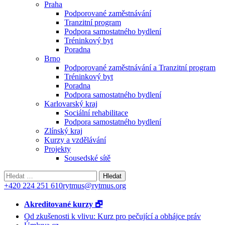
Praha
Podporované zaměstnávání
Tranzitní program
Podpora samostatného bydlení
Tréninkový byt
Poradna
Brno
Podporované zaměstnávání a Tranzitní program
Tréninkový byt
Poradna
Podpora samostatného bydlení
Karlovarský kraj
Sociální rehabilitace
Podpora samostatného bydlení
Zlínský kraj
Kurzy a vzdělávání
Projekty
Sousedské sítě
Vyhledávání
+420 224 251 610
rytmus@rytmus.org
Akreditované kurzy 🗗
Od zkušenosti k vlivu: Kurz pro pečující a obhájce práv