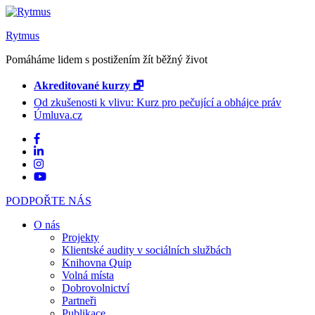
Rytmus
Pomáháme lidem s postižením žít běžný život
Akreditované kurzy 🗗
Od zkušenosti k vlivu: Kurz pro pečující a obhájce práv
Úmluva.cz
PODPOŘTE NÁS
O nás
Projekty
Klientské audity v sociálních službách
Knihovna Quip
Volná místa
Dobrovolnictví
Partneři
Publikace