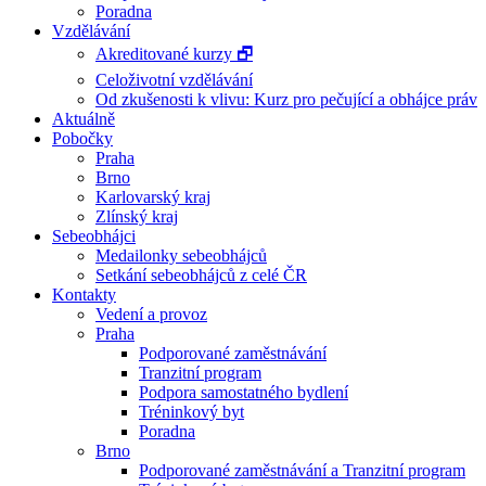
Poradna
Vzdělávání
Akreditované kurzy 🗗
Celoživotní vzdělávání
Od zkušenosti k vlivu: Kurz pro pečující a obhájce práv
Aktuálně
Pobočky
Praha
Brno
Karlovarský kraj
Zlínský kraj
Sebeobhájci
Medailonky sebeobhájců
Setkání sebeobhájců z celé ČR
Kontakty
Vedení a provoz
Praha
Podporované zaměstnávání
Tranzitní program
Podpora samostatného bydlení
Tréninkový byt
Poradna
Brno
Podporované zaměstnávání a Tranzitní program