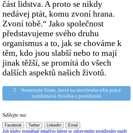
část lidstva. A proto se nikdy
nedávej ptát, komu zvoní hrana.
Zvoní tobě.“ Jako společnost
představujeme svého druhu
organismus a to, jak se chováme k
těm, kdo jsou slabší nebo to mají
jinak těžší, se promítá do všech
dalších aspektů našich životů.
Nominujte firmu, která na otevřeném trhu práce
zaměstnává člověka s postižením
Sdílejte na:
Facebook
Twitter
LinkedIn
Email
Navigace
Job kluby pomáhají mladým lidem se zdravotním postižením uspět