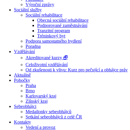
Výroční zprávy
Sociální služby
Sociální rehabilitace
Obecná sociální rehabilitace
Podporované zaměstnávání
Tranzitní program
Tréninkový byt
Podpora samostatného bydlení
Poradna
Vzdělávání
Akreditované kurzy 🗗
Celoživotní vzdělávání
Od zkušenosti k vlivu: Kurz pro pečující a obhájce práv
Aktuálně
Pobočky
Praha
Brno
Karlovarský kraj
Zlínský kraj
Sebeobhájci
Medailonky sebeobhájců
Setkání sebeobhájců z celé ČR
Kontakty
Vedení a provoz