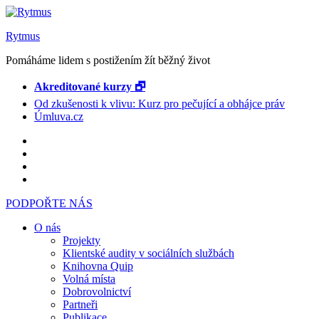
Rytmus
Pomáháme lidem s postižením žít běžný život
Akreditované kurzy 🗗
Od zkušenosti k vlivu: Kurz pro pečující a obhájce práv
Úmluva.cz
PODPOŘTE NÁS
O nás
Projekty
Klientské audity v sociálních službách
Knihovna Quip
Volná místa
Dobrovolnictví
Partneři
Publikace