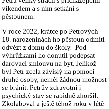
Petra veliký strach s přicházejícím
víkendem a s ním setkání s
pěstounem.
V roce 2022, krátce po Petrových
18. narozeninách ho pěstoun odmítl
odvézt z domu do školy. Pod
výhrůžkami ho donutil podepsat
darovací smlouvu na byt. Jelikož
byl Petr zcela závislý na pomoci
druhé osoby, neměl žádnou možnost
se bránit. Petrův zdravotní i
psychický stav se rapidně zhoršil.
Zkolaboval a ještě téhož roku v létě