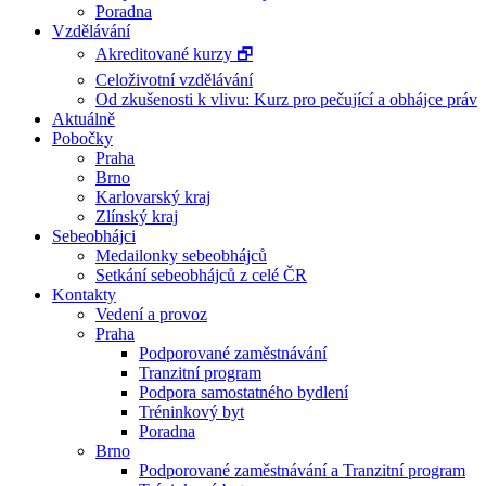
Poradna
Vzdělávání
Akreditované kurzy 🗗
Celoživotní vzdělávání
Od zkušenosti k vlivu: Kurz pro pečující a obhájce práv
Aktuálně
Pobočky
Praha
Brno
Karlovarský kraj
Zlínský kraj
Sebeobhájci
Medailonky sebeobhájců
Setkání sebeobhájců z celé ČR
Kontakty
Vedení a provoz
Praha
Podporované zaměstnávání
Tranzitní program
Podpora samostatného bydlení
Tréninkový byt
Poradna
Brno
Podporované zaměstnávání a Tranzitní program