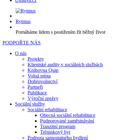
Úmluva.cz
Rytmus
Pomáháme lidem s postižením žít běžný život
PODPOŘTE NÁS
O nás
Projekty
Klientské audity v sociálních službách
Knihovna Quip
Volná místa
Dobrovolnictví
Partneři
Publikace
Výroční zprávy
Sociální služby
Sociální rehabilitace
Obecná sociální rehabilitace
Podporované zaměstnávání
Tranzitní program
Tréninkový byt
Podpora samostatného bydlení