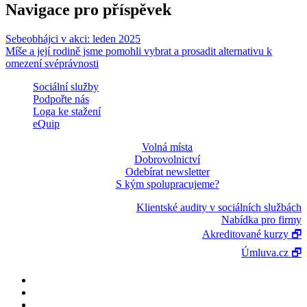
Navigace pro příspěvek
Sebeobhájci v akci: leden 2025
Míše a její rodině jsme pomohli vybrat a prosadit alternativu k
omezení svéprávnosti
Sociální služby
Podpořte nás
Loga ke stažení
eQuip
Volná místa
Dobrovolnictví
Odebírat newsletter
S kým spolupracujeme?
Klientské audity v sociálních službách
Nabídka pro firmy
Akreditované kurzy 🗗
Úmluva.cz 🗗