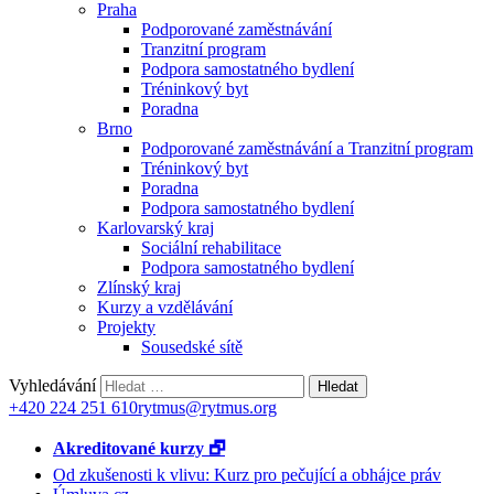
Praha
Podporované zaměstnávání
Tranzitní program
Podpora samostatného bydlení
Tréninkový byt
Poradna
Brno
Podporované zaměstnávání a Tranzitní program
Tréninkový byt
Poradna
Podpora samostatného bydlení
Karlovarský kraj
Sociální rehabilitace
Podpora samostatného bydlení
Zlínský kraj
Kurzy a vzdělávání
Projekty
Sousedské sítě
Vyhledávání
+420 224 251 610
rytmus@rytmus.org
Akreditované kurzy 🗗
Od zkušenosti k vlivu: Kurz pro pečující a obhájce práv