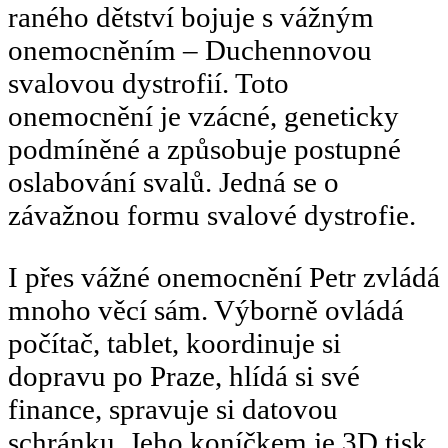
raného dětství bojuje s vážným
onemocněním – Duchennovou
svalovou dystrofií. Toto
onemocnění je vzácné, geneticky
podmíněné a způsobuje postupné
oslabování svalů. Jedná se o
závažnou formu svalové dystrofie.
I přes vážné onemocnění Petr zvládá
mnoho věcí sám. Výborně ovládá
počítač, tablet, koordinuje si
dopravu po Praze, hlídá si své
finance, spravuje si datovou
schránku. Jeho koníčkem je 3D tisk,