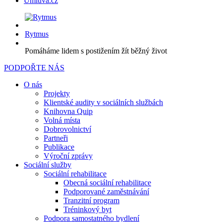
Úmluva.cz
Rytmus
Pomáháme lidem s postižením žít běžný život
PODPOŘTE NÁS
O nás
Projekty
Klientské audity v sociálních službách
Knihovna Quip
Volná místa
Dobrovolnictví
Partneři
Publikace
Výroční zprávy
Sociální služby
Sociální rehabilitace
Obecná sociální rehabilitace
Podporované zaměstnávání
Tranzitní program
Tréninkový byt
Podpora samostatného bydlení