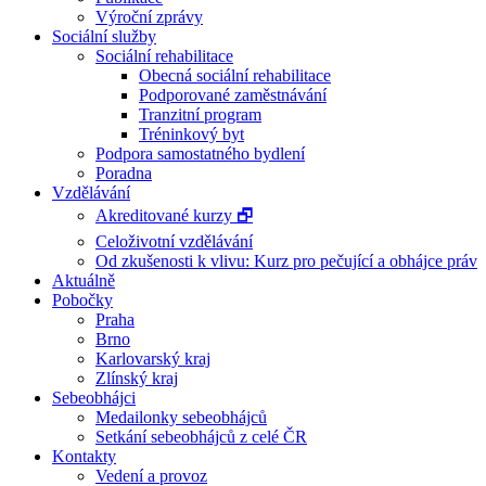
Výroční zprávy
Sociální služby
Sociální rehabilitace
Obecná sociální rehabilitace
Podporované zaměstnávání
Tranzitní program
Tréninkový byt
Podpora samostatného bydlení
Poradna
Vzdělávání
Akreditované kurzy 🗗
Celoživotní vzdělávání
Od zkušenosti k vlivu: Kurz pro pečující a obhájce práv
Aktuálně
Pobočky
Praha
Brno
Karlovarský kraj
Zlínský kraj
Sebeobhájci
Medailonky sebeobhájců
Setkání sebeobhájců z celé ČR
Kontakty
Vedení a provoz