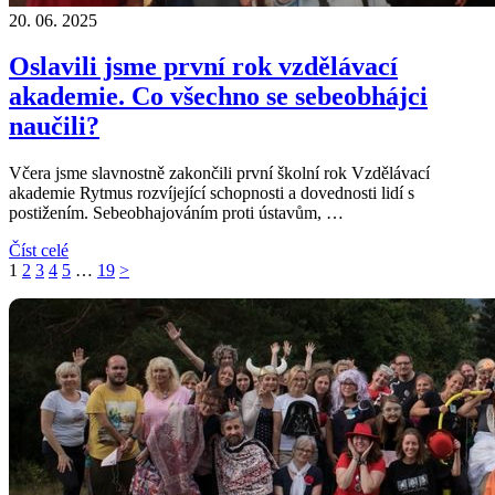
20. 06. 2025
Oslavili jsme první rok vzdělávací
akademie. Co všechno se sebeobhájci
naučili?
Včera jsme slavnostně zakončili první školní rok Vzdělávací
akademie Rytmus rozvíjející schopnosti a dovednosti lidí s
postižením. Sebeobhajováním proti ústavům, …
Číst celé
Navigace
Stránka
Stránka
Stránka
Stránka
Stránka
Stránka
1
2
3
4
5
…
19
>
pro
příspěvky