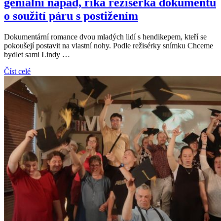
geniální nápad, říká režisérka dokumentu
o soužití páru s postižením
Dokumentární romance dvou mladých lidí s hendikepem, kteří se
pokoušejí postavit na vlastní nohy. Podle režisérky snímku Chceme
bydlet sami Lindy …
Číst celé