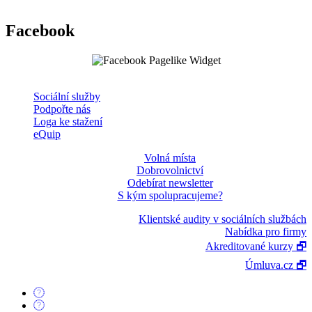
Facebook
Sociální služby
Podpořte nás
Loga ke stažení
eQuip
Volná místa
Dobrovolnictví
Odebírat newsletter
S kým spolupracujeme?
Klientské audity v sociálních službách
Nabídka pro firmy
Akreditované kurzy 🗗
Úmluva.cz 🗗