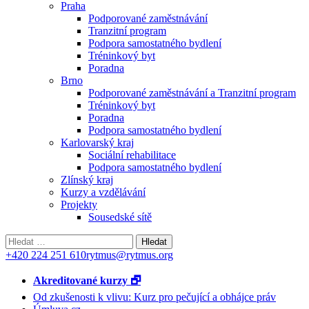
Praha
Podporované zaměstnávání
Tranzitní program
Podpora samostatného bydlení
Tréninkový byt
Poradna
Brno
Podporované zaměstnávání a Tranzitní program
Tréninkový byt
Poradna
Podpora samostatného bydlení
Karlovarský kraj
Sociální rehabilitace
Podpora samostatného bydlení
Zlínský kraj
Kurzy a vzdělávání
Projekty
Sousedské sítě
Vyhledávání
+420 224 251 610
rytmus@rytmus.org
Akreditované kurzy 🗗
Od zkušenosti k vlivu: Kurz pro pečující a obhájce práv