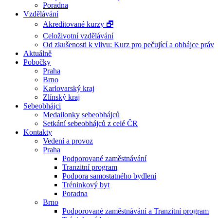
Poradna
Vzdělávání
Akreditované kurzy 🗗
Celoživotní vzdělávání
Od zkušenosti k vlivu: Kurz pro pečující a obhájce práv
Aktuálně
Pobočky
Praha
Brno
Karlovarský kraj
Zlínský kraj
Sebeobhájci
Medailonky sebeobhájců
Setkání sebeobhájců z celé ČR
Kontakty
Vedení a provoz
Praha
Podporované zaměstnávání
Tranzitní program
Podpora samostatného bydlení
Tréninkový byt
Poradna
Brno
Podporované zaměstnávání a Tranzitní program