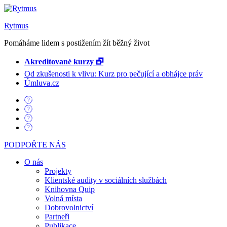
Rytmus
Pomáháme lidem s postižením žít běžný život
Akreditované kurzy 🗗
Od zkušenosti k vlivu: Kurz pro pečující a obhájce práv
Úmluva.cz
PODPOŘTE NÁS
O nás
Projekty
Klientské audity v sociálních službách
Knihovna Quip
Volná místa
Dobrovolnictví
Partneři
Publikace